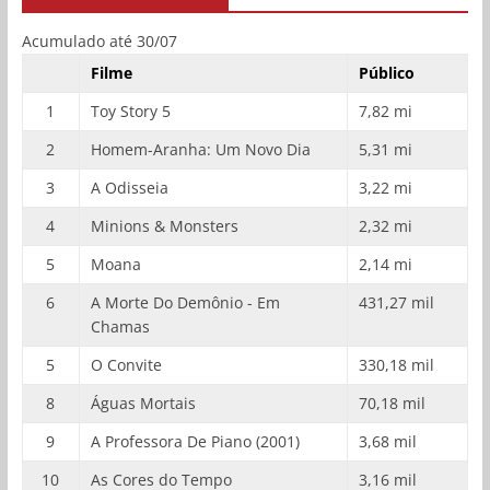
Acumulado até 30/07
Filme
Público
1
Toy Story 5
7,82 mi
2
Homem-Aranha: Um Novo Dia
5,31 mi
3
A Odisseia
3,22 mi
4
Minions & Monsters
2,32 mi
5
Moana
2,14 mi
6
A Morte Do Demônio - Em
431,27 mil
Chamas
5
O Convite
330,18 mil
8
Águas Mortais
70,18 mil
9
A Professora De Piano (2001)
3,68 mil
10
As Cores do Tempo
3,16 mil