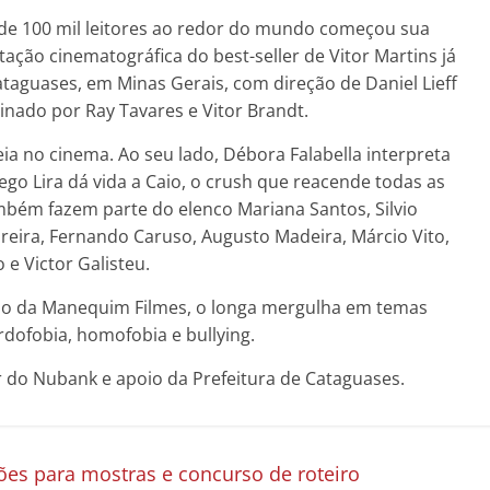
s de 100 mil leitores ao redor do mundo começou sua
tação cinematográfica do best-seller de Vitor Martins já
taguases, em Minas Gerais, com direção de Daniel Lieff
ssinado por Ray Tavares e Vitor Brandt.
reia no cinema. Ao seu lado, Débora Falabella interpreta
Diego Lira dá vida a Caio, o crush que reacende todas as
mbém fazem parte do elenco Mariana Santos, Silvio
oreira, Fernando Caruso, Augusto Madeira, Márcio Vito,
 e Victor Galisteu.
ão da Manequim Filmes, o longa mergulha em temas
rdofobia, homofobia e bullying.
r do Nubank e apoio da Prefeitura de Cataguases.
ções para mostras e concurso de roteiro