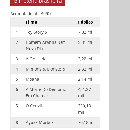
Bilheteria brasileira
Acumulado até 30/07
Filme
Público
1
Toy Story 5
7,82 mi
2
Homem-Aranha: Um
5,31 mi
Novo Dia
3
A Odisseia
3,22 mi
4
Minions & Monsters
2,32 mi
5
Moana
2,14 mi
6
A Morte Do Demônio -
431,27
Em Chamas
mil
5
O Convite
330,18
mil
8
Águas Mortais
70,18 mil