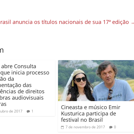
Brasil anuncia os títulos nacionais de sua 17ª edição
m
abre Consulta
 que inicia processo
são da
mentação das
rências de direitos
bras audiovisuais
ras
Cineasta e músico Emir
tubro de 2017
1
Kusturica participa de
festival no Brasil
7 de novembro de 2017
0