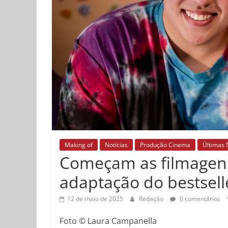
Making of
Notícias
Produção Cinema
Últimas 
Começam as filmagens
adaptação do bestsell
12 de maio de 2025
Redação
0 comentários
Foto © Laura Campanella