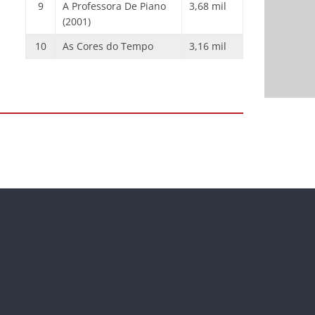
9
A Professora De Piano
3,68 mil
(2001)
10
As Cores do Tempo
3,16 mil