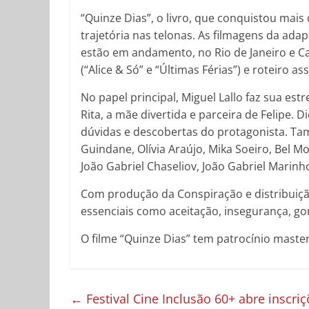
“Quinze Dias”, o livro, que conquistou mai
trajetória nas telonas. As filmagens da adap
estão em andamento, no Rio de Janeiro e Ca
(“Alice & Só” e “Últimas Férias”) e roteiro a
No papel principal, Miguel Lallo faz sua est
Rita, a mãe divertida e parceira de Felipe. 
dúvidas e descobertas do protagonista. Ta
Guindane, Olívia Araújo, Mika Soeiro, Bel M
João Gabriel Chaseliov, João Gabriel Marinho
Com produção da Conspiração e distribuiç
essenciais como aceitação, insegurança, go
O filme “Quinze Dias” tem patrocínio maste
←
Festival Cine Inclusão 60+ abre inscri