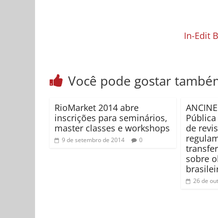
In-Edit 
Você pode gostar també
RioMarket 2014 abre
ANCINE 
inscrições para seminários,
Pública
master classes e workshops
de revi
regula
9 de setembro de 2014
0
transfe
sobre o
brasilei
26 de ou