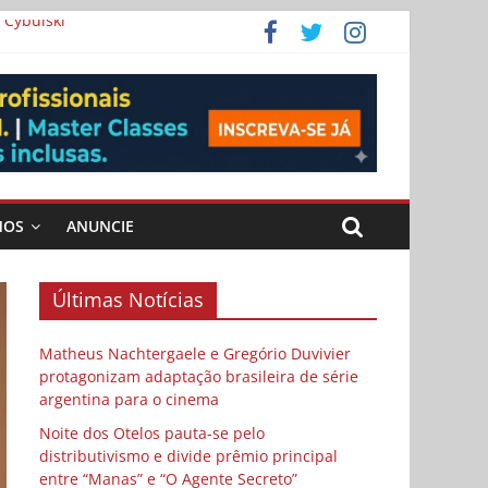
 Cybulski
ema
 vida
MOS
ANUNCIE
Últimas Notícias
Matheus Nachtergaele e Gregório Duvivier
protagonizam adaptação brasileira de série
argentina para o cinema
Noite dos Otelos pauta-se pelo
distributivismo e divide prêmio principal
entre “Manas” e “O Agente Secreto”