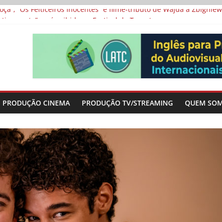
a”, “Os Feiticeiros Inocentes” e filme-tributo de Wajda a Zbigniew
icamente” será exibida no Festival de Toronto
 protagonizam adaptação brasileira de série argentina para o cin
vismo e divide prêmio principal entre “Manas” e “O Agente Secreto”
-metragens sobre envelhecimento criados a partir de histórias de
PRODUÇÃO CINEMA
PRODUÇÃO TV/STREAMING
QUEM SO