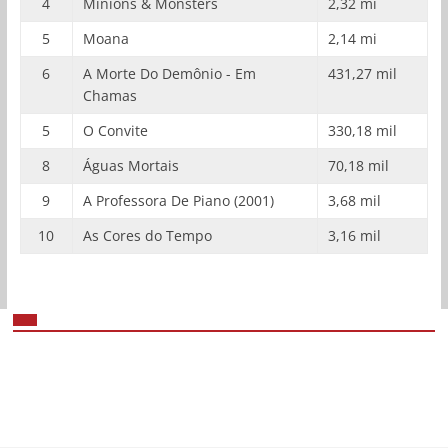
4
Minions & Monsters
2,32 mi
5
Moana
2,14 mi
6
A Morte Do Demônio - Em
431,27 mil
Chamas
5
O Convite
330,18 mil
8
Águas Mortais
70,18 mil
9
A Professora De Piano (2001)
3,68 mil
10
As Cores do Tempo
3,16 mil