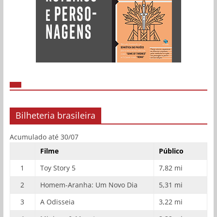
Bilheteria brasileira
Acumulado até 30/07
Filme
Público
1
Toy Story 5
7,82 mi
2
Homem-Aranha: Um Novo Dia
5,31 mi
3
A Odisseia
3,22 mi