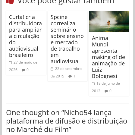
Você pode gostar também
Curta! cria
Spcine
distribuidora
correaliza
para ampliar
seminário
a circulação
sobre ensino
Anima
do
e mercado
Mundi
audiovisual
de trabalho
apresenta
brasileiro
em
making of de
audiovisual
animação de
27 de maio de
Luiz
22 de setembro
2026
0
Bolognesi
de 2015
1
18 de julho de
2012
0
One thought on “
Nicho54 lança
plataforma de difusão e distribuição
no Marché du Film
”