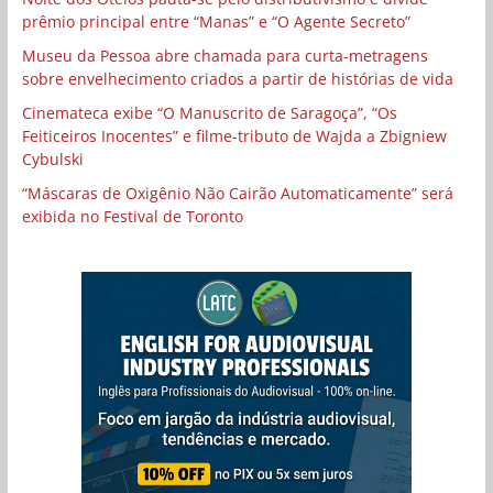
prêmio principal entre “Manas” e “O Agente Secreto”
Museu da Pessoa abre chamada para curta-metragens
sobre envelhecimento criados a partir de histórias de vida
Cinemateca exibe “O Manuscrito de Saragoça”, “Os
Feiticeiros Inocentes” e filme-tributo de Wajda a Zbigniew
Cybulski
“Máscaras de Oxigênio Não Cairão Automaticamente” será
exibida no Festival de Toronto