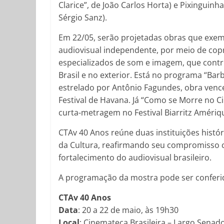
Clarice”, de João Carlos Horta) e Pixinguin
Sérgio Sanz).
Em 22/05, serão projetadas obras que exem
audiovisual independente, por meio de co
especializados de som e imagem, que contr
Brasil e no exterior. Está no programa “Bar
estrelado por Antônio Fagundes, obra ven
Festival de Havana. Já “Como se Morre no Ci
curta-metragem no Festival Biarritz Amériqu
CTAv 40 Anos reúne duas instituições histór
da Cultura, reafirmando seu compromisso 
fortalecimento do audiovisual brasileiro.
A programação da mostra pode ser confer
CTAv 40 Anos
Data
: 20 a 22 de maio, às 19h30
Local
: Cinemateca Brasileira – Largo Senad