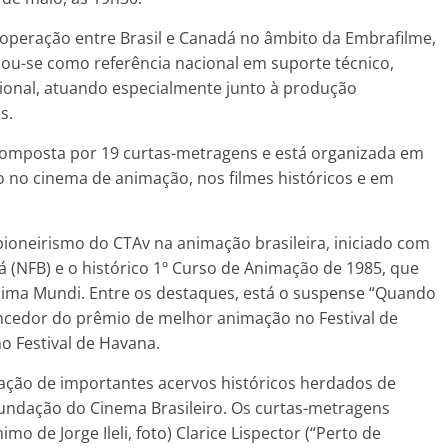
ooperação entre Brasil e Canadá no âmbito da Embrafilme,
idou-se como referência nacional em suporte técnico,
sional, atuando especialmente junto à produção
s.
omposta por 19 curtas-metragens e está organizada em
ão no cinema de animação, nos filmes históricos e em
ioneirismo do CTAv na animação brasileira, iniciado com
á (NFB) e o histórico 1º Curso de Animação de 1985, que
Anima Mundi. Entre os destaques, está o suspense “Quando
encedor do prêmio de melhor animação no Festival de
o Festival de Havana.
vação de importantes acervos históricos herdados de
Fundação do Cinema Brasileiro. Os curtas-metragens
de Jorge Ileli, foto) Clarice Lispector (“Perto de