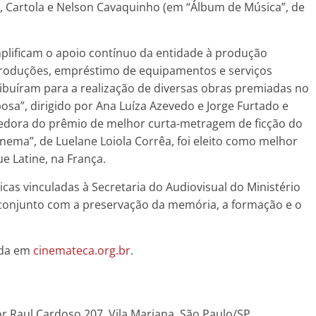
ha, Cartola e Nelson Cavaquinho (em “Álbum de Música”, de
plificam o apoio contínuo da entidade à produção
produções, empréstimo de equipamentos e serviços
ibuíram para a realização de diversas obras premiadas no
bosa”, dirigido por Ana Luíza Azevedo e Jorge Furtado e
cedora do prêmio de melhor curta-metragem de ficção do
nema”, de Luelane Loiola Corrêa, foi eleito como melhor
e Latine, na França.
icas vinculadas à Secretaria do Audiovisual do Ministério
conjunto com a preservação da memória, a formação e o
ida em
cinemateca.org.br
.
or Raul Cardoso 207, Vila Mariana, São Paulo/SP