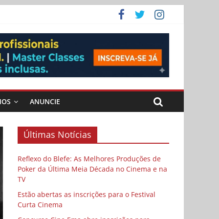
ema
MOS
ANUNCIE
Últimas Notícias
Reflexo do Blefe: As Melhores Produções de
Poker da Última Meia Década no Cinema e na
TV
Estão abertas as inscrições para o Festival
Curta Cinema