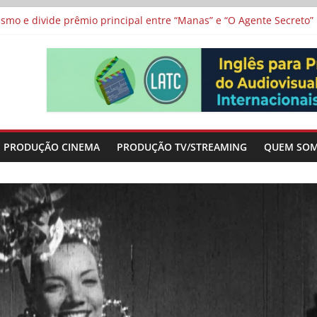
 protagonizam adaptação brasileira de série argentina para o cin
vismo e divide prêmio principal entre “Manas” e “O Agente Secreto”
 de Poker da Última Meia Década no Cinema e na TV
al Curta Cinema
lunos de escolas públicas
PRODUÇÃO CINEMA
PRODUÇÃO TV/STREAMING
QUEM SO