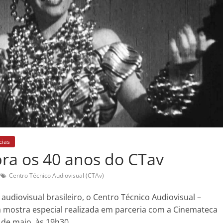
cias
bra os 40 anos do CTav
Centro Técnico Audiovisual (CTAv)
audiovisual brasileiro, o Centro Técnico Audiovisual –
a mostra especial realizada em parceria com a Cinemateca
 de maio, às 19h30.