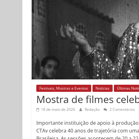
Festivais, Mostras e Eventos
Notícias
Últimas Notí
Mostra de filmes cele
18 de maio de 2026
Redação
2 Comentários
Importante instituição de apoio à produção 
CTAv celebra 40 anos de trajetória com um
Brasileira. As sessões acontecem de 20 a 22