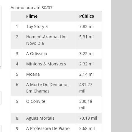
Acumulado até 30/07
Filme
Público
1
Toy Story 5
7,82 mi
2
Homem-Aranha: Um
5,31 mi
Novo Dia
3
A Odisseia
3,22 mi
4
Minions & Monsters
2,32 mi
5
Moana
2,14 mi
6
A Morte Do Demônio -
431,27
Em Chamas
mil
5
O Convite
330,18
mil
8
Águas Mortais
70,18 mil
9
A Professora De Piano
3,68 mil