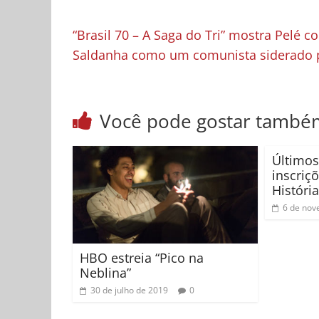
“Brasil 70 – A Saga do Tri” mostra Pelé
Saldanha como um comunista siderado 
Você pode gostar també
Últimos
inscriçõ
Históri
6 de nov
HBO estreia “Pico na
Neblina”
30 de julho de 2019
0