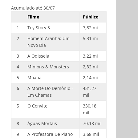
Acumulado até 30/07
Filme
Público
1
Toy Story 5
7,82 mi
2
Homem-Aranha: Um
5,31 mi
Novo Dia
3
A Odisseia
3,22 mi
4
Minions & Monsters
2,32 mi
5
Moana
2,14 mi
6
A Morte Do Demônio -
431,27
Em Chamas
mil
5
O Convite
330,18
mil
8
Águas Mortais
70,18 mil
9
A Professora De Piano
3,68 mil