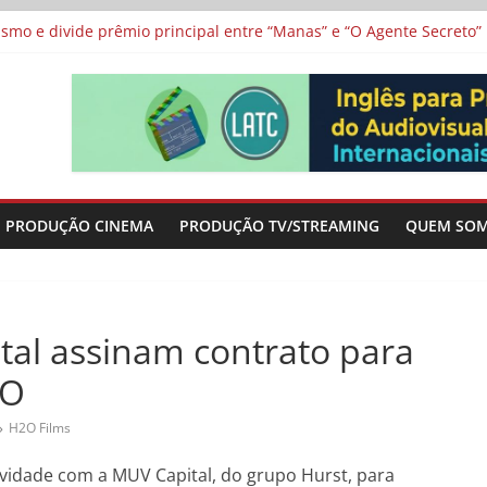
vismo e divide prêmio principal entre “Manas” e “O Agente Secreto”
 de Poker da Última Meia Década no Cinema e na TV
al Curta Cinema
lunos de escolas públicas
 protagonizam adaptação brasileira de série argentina para o cin
PRODUÇÃO CINEMA
PRODUÇÃO TV/STREAMING
QUEM SO
tal assinam contrato para
2O
H2O Films
ividade com a MUV Capital, do grupo Hurst, para