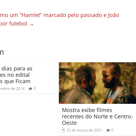
 como um “Hamlet” marcado pelo passado e João
por futebol
→
m
 dias para as
es no edital
as que Ficam
embro de 2014
0
Mostra exibe filmes
recentes do Norte e Centro-
Oeste
22 de março de 2021
0