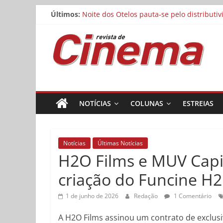
Pular
Últimos:
Noite dos Otelos pauta-se pelo distributi
para
Reflexo do Blefe: As Melhores Produções
o
Revista
Estão abertas as inscrições para o Festiv
conteúdo
Concurso Cine.Ema abre inscrições para a
Matheus Nachtergaele e Gregório Duvivier
de
Cinema
NOTÍCIAS
COLUNAS
ESTREIAS
Online
Notícias
Últimas Notícias
H2O Films e MUV Capi
criação do Funcine H
1 de junho de 2026
Redação
1 Comentário
A H2O Films assinou um contrato de exclus