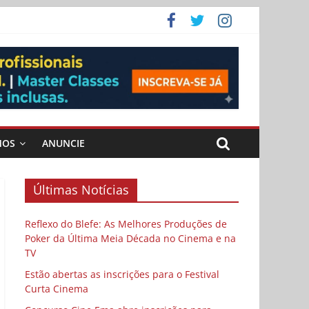
ema
MOS
ANUNCIE
Últimas Notícias
Reflexo do Blefe: As Melhores Produções de
Poker da Última Meia Década no Cinema e na
TV
Estão abertas as inscrições para o Festival
Curta Cinema