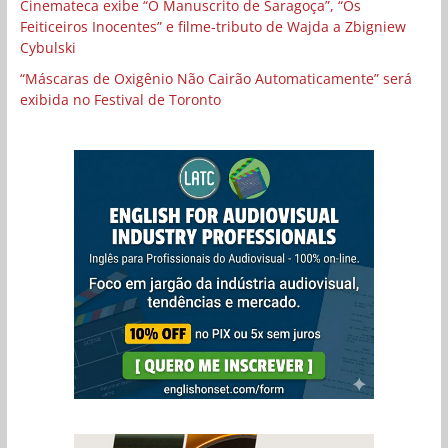
Cinemateca exibe “O Manuscrito de Saragoça”, “Os
Feiticeiros Inocentes” e filme-tributo de Wajda a Zbigniew
Cybulski
“Máscaras de Oxigênio Não Cairão Automaticamente” será
exibida no Festival de Toronto