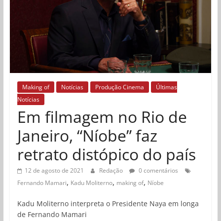
Making of
Notícias
Produção Cinema
Últimas
Notícias
Em filmagem no Rio de
Janeiro, “Níobe” faz
retrato distópico do país
12 de agosto de 2021
Redação
0 comentários
,
,
,
Fernando Mamari
Kadu Moliterno
making of
Níobe
Kadu Moliterno interpreta o Presidente Naya em longa
de Fernando Mamari