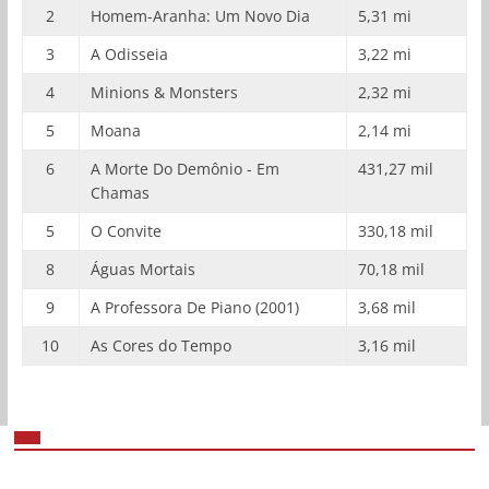
2
Homem-Aranha: Um Novo Dia
5,31 mi
3
A Odisseia
3,22 mi
4
Minions & Monsters
2,32 mi
5
Moana
2,14 mi
6
A Morte Do Demônio - Em
431,27 mil
Chamas
5
O Convite
330,18 mil
8
Águas Mortais
70,18 mil
9
A Professora De Piano (2001)
3,68 mil
10
As Cores do Tempo
3,16 mil