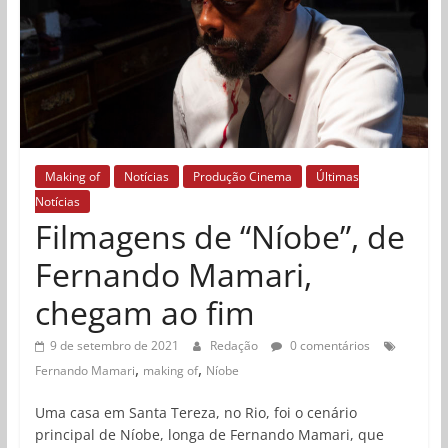
Making of
Notícias
Produção Cinema
Últimas
Notícias
Filmagens de “Níobe”, de
Fernando Mamari,
chegam ao fim
9 de setembro de 2021
Redação
0 comentários
,
,
Fernando Mamari
making of
Níobe
Uma casa em Santa Tereza, no Rio, foi o cenário
principal de Níobe, longa de Fernando Mamari, que