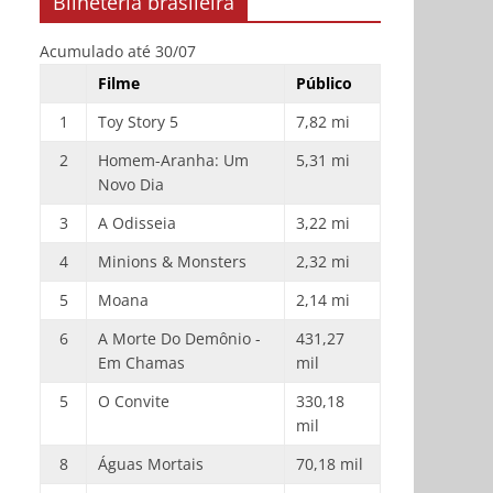
Bilheteria brasileira
Acumulado até 30/07
Filme
Público
1
Toy Story 5
7,82 mi
2
Homem-Aranha: Um
5,31 mi
Novo Dia
3
A Odisseia
3,22 mi
4
Minions & Monsters
2,32 mi
5
Moana
2,14 mi
6
A Morte Do Demônio -
431,27
Em Chamas
mil
5
O Convite
330,18
mil
8
Águas Mortais
70,18 mil