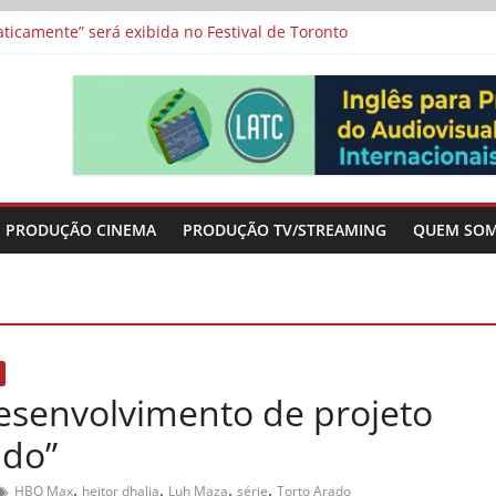
a”, “Os Feiticeiros Inocentes” e filme-tributo de Wajda a Zbigniew
icamente” será exibida no Festival de Toronto
 protagonizam adaptação brasileira de série argentina para o cin
vismo e divide prêmio principal entre “Manas” e “O Agente Secreto”
-metragens sobre envelhecimento criados a partir de histórias de
PRODUÇÃO CINEMA
PRODUÇÃO TV/STREAMING
QUEM SO
senvolvimento de projeto
ado”
,
,
,
,
HBO Max
heitor dhalia
Luh Maza
série
Torto Arado