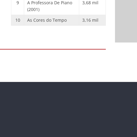
9
A Professora De Piano
3,68 mil
(2001)
10
As Cores do Tempo
3,16 mil