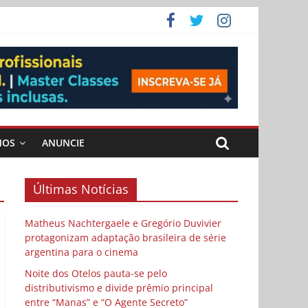
 Cybulski
ema
 vida
MOS
ANUNCIE
Últimas Notícias
Matheus Nachtergaele e Gregório Duvivier
protagonizam adaptação brasileira de série
argentina para o cinema
Noite dos Otelos pauta-se pelo
distributivismo e divide prêmio principal
entre “Manas” e “O Agente Secreto”