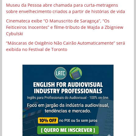
Museu da Pessoa abre chamada para curta-metragens
sobre envelhecimento criados a partir de histórias de vida
Cinemateca exibe “O Manuscrito de Saragoça”, “Os
Feiticeiros Inocentes” e filme-tributo de Wajda a Zbigniew
Cybulski
“Máscaras de Oxigênio Não Cairão Automaticamente” será
exibida no Festival de Toronto