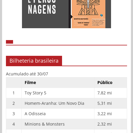
Bilheteria brasileira
Acumulado até 30/07
Filme
Público
1
Toy Story 5
7,82 mi
2
Homem-Aranha: Um Novo Dia
5,31 mi
3
A Odisseia
3,22 mi
4
Minions & Monsters
2,32 mi