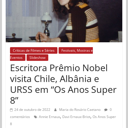
Críticas de Filmes e Séries
Festivais, Mostras e
Eventos
Slideshow
Escritora Prêmio Nobel
visita Chile, Albânia e
URSS em “Os Anos Super
8”
24 de outubro de 2022
Maria do Rosário Caetano
0
,
,
comentários
Annie Ernaux
Davi Ernaux-Briot
Os Anos Super
8