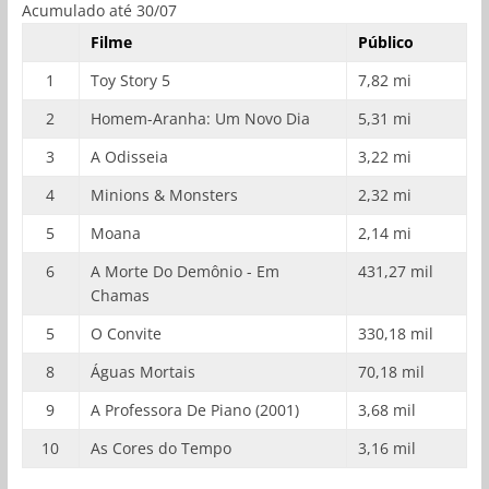
Acumulado até 30/07
Filme
Público
1
Toy Story 5
7,82 mi
2
Homem-Aranha: Um Novo Dia
5,31 mi
3
A Odisseia
3,22 mi
4
Minions & Monsters
2,32 mi
5
Moana
2,14 mi
6
A Morte Do Demônio - Em
431,27 mil
Chamas
5
O Convite
330,18 mil
8
Águas Mortais
70,18 mil
9
A Professora De Piano (2001)
3,68 mil
10
As Cores do Tempo
3,16 mil