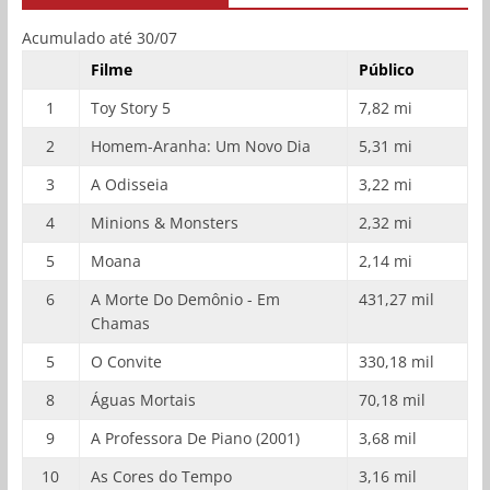
Acumulado até 30/07
Filme
Público
1
Toy Story 5
7,82 mi
2
Homem-Aranha: Um Novo Dia
5,31 mi
3
A Odisseia
3,22 mi
4
Minions & Monsters
2,32 mi
5
Moana
2,14 mi
6
A Morte Do Demônio - Em
431,27 mil
Chamas
5
O Convite
330,18 mil
8
Águas Mortais
70,18 mil
9
A Professora De Piano (2001)
3,68 mil
10
As Cores do Tempo
3,16 mil