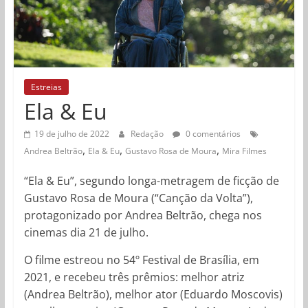
Estreias
Ela & Eu
19 de julho de 2022
Redação
0 comentários
,
,
,
Andrea Beltrão
Ela & Eu
Gustavo Rosa de Moura
Mira Filmes
“Ela & Eu”, segundo longa-metragem de ficção de
Gustavo Rosa de Moura (“Canção da Volta”),
protagonizado por Andrea Beltrão, chega nos
cinemas dia 21 de julho.
O filme estreou no 54º Festival de Brasília, em
2021, e recebeu três prêmios: melhor atriz
(Andrea Beltrão), melhor ator (Eduardo Moscovis)