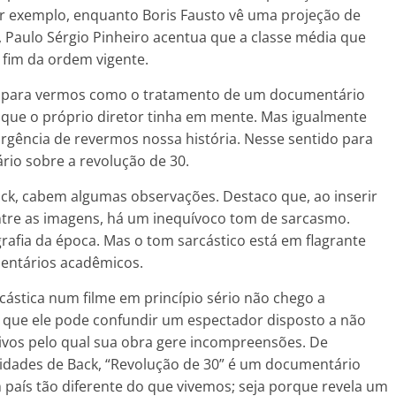
por exemplo, enquanto Boris Fausto vê uma projeção de
, Paulo Sérgio Pinheiro acentua que a classe média que
o fim da ordem vigente.
o para vermos como o tratamento de um documentário
o que o próprio diretor tinha em mente. Mas igualmente
rgência de revermos nossa história. Nesse sentido para
io sobre a revolução de 30.
ack, cabem algumas observações. Destaco que, ao inserir
entre as imagens, há um inequívoco tom de sarcasmo.
grafia da época. Mas o tom sarcástico está em flagrante
mentários acadêmicos.
ástica num filme em princípio sério não chego a
 que ele pode confundir um espectador disposto a não
otivos pelo qual sua obra gere incompreensões. De
idades de Back, “Revolução de 30” é um documentário
país tão diferente do que vivemos; seja porque revela um