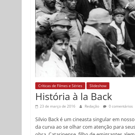
Críticas de Filmes e Séries
Slideshow
História à la Back
23 de março de 2016
Redação
0 comentários
Silvio Back é um cineasta singular em noss
da curva ao se olhar com atenção para seus
obra. Catarinense, filho de emigrantes al