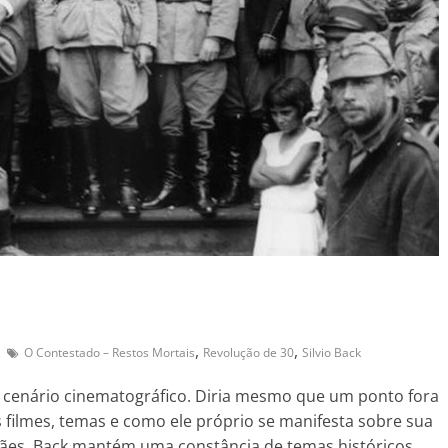
,
,
O Contestado – Restos Mortais
Revolução de 30
Silvio Back
o cenário cinematográfico. Diria mesmo que um ponto fora
 filmes, temas e como ele próprio se manifesta sobre sua
emães, Back mantém uma constância de temas históricos