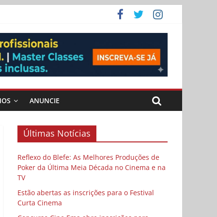
ema
MOS
ANUNCIE
Últimas Notícias
Reflexo do Blefe: As Melhores Produções de
Poker da Última Meia Década no Cinema e na
TV
Estão abertas as inscrições para o Festival
Curta Cinema