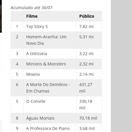
Acumulado até 30/07
Filme
Público
1
Toy Story 5
7,82 mi
2
Homem-Aranha: Um
5,31 mi
Novo Dia
3
A Odisseia
3,22 mi
4
Minions & Monsters
2,32 mi
5
Moana
2,14 mi
6
A Morte Do Demônio -
431,27
Em Chamas
mil
5
O Convite
330,18
mil
8
Águas Mortais
70,18 mil
9
A Professora De Piano
3,68 mil