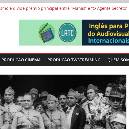
 protagonizam adaptação brasileira de série argentina para o cin
vismo e divide prêmio principal entre “Manas” e “O Agente Secreto”
 de Poker da Última Meia Década no Cinema e na TV
al Curta Cinema
lunos de escolas públicas
PRODUÇÃO CINEMA
PRODUÇÃO TV/STREAMING
QUEM SO