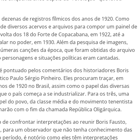
 dezenas de registros fílmicos dos anos de 1920. Como
l de diversos acervos e arquivos para compor um painel de
olta dos 18 do Forte de Copacabana, em 1922, até a
alar no poder, em 1930. Além da pesquisa de imagens,
 Inúmeras canções da época, que foram obtidas do arquivo
o personagens e situações políticas eram cantadas.
 é pontuado pelos comentários dos historiadores Boris
ítico Paulo Sérgio Pinheiro. Eles procuram traçar, em
anos de 1920 no Brasil, assim como o papel das diversas
ue o país começa a se industrializar. Para os três, uma
pel do povo, da classe média e do movimento tenentista
narão com o fim da chamada República Oligárquica.
 de confrontar interpretações ao reunir Boris Fausto,
as, para um observador que não tenha conhecimento das
o período, é notório como eles têm interpretações