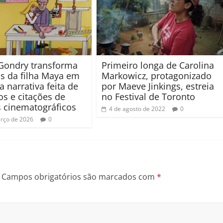
Gondry transforma
Primeiro longa de Carolina
as da filha Maya em
Markowicz, protagonizado
a narrativa feita de
por Maeve Jinkings, estreia
s e citações de
no Festival de Toronto
 cinematográficos
4 de agosto de 2022
0
rço de 2026
0
Campos obrigatórios são marcados com
*