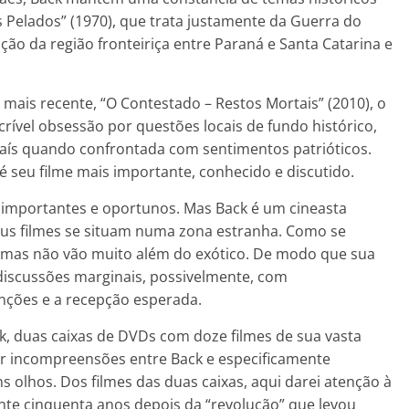
s Pelados” (1970), que trata justamente da Guerra do
ão da região fronteiriça entre Paraná e Santa Catarina e
ais recente, “O Contestado – Restos Mortais” (2010), o
crível obsessão por questões locais de fundo histórico,
aís quando confrontada com sentimentos patrióticos.
 é seu filme mais importante, conhecido e discutido.
 importantes e oportunos. Mas Back é um cineasta
us filmes se situam numa zona estranha. Como se
 mas não vão muito além do exótico. De modo que sua
discussões marginais, possivelmente, com
nções e a recepção esperada.
k, duas caixas de DVDs com doze filmes de sua vasta
imir incompreensões entre Back e especificamente
 olhos. Dos filmes das duas caixas, aqui darei atenção à
ente cinquenta anos depois da “revolução” que levou