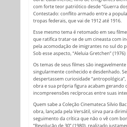
com forte teor patriótico desde “Guerra do
Contestado: conflito armado entre a populaç
tropas federais, que vai de 1912 até 1916.
Esse mesmo tema é retomado em seu filme m
que ratifica tratar-se de um cineasta com in
pela acomodação de imigrantes no sul do p
Sob esse aspecto, “Aleluia Gretchen” (1976)
Os temas de seus filmes são inegavelmente
singularmente conhecido e desdenhado. Se
despertassem curiosidade “antropológica”,
obra e sua própria figura acabam gerando 
incompreensões recíprocas entre suas inte
Quem sabe a Coleção Cinemateca Silvio Bac
obra, lançada pela Versátil, sirva para dir
seguimento da crítica que não o vê com bons
“Revolução de 30” (1980), realizado justam