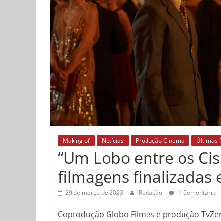
Making of
Notícias
Produção Cinema
Últimas 
“Um Lobo entre os Cis
filmagens finalizadas 
29 de março de 2023
Redação
1 Comentário
Coprodução Globo Filmes e produção TvZe