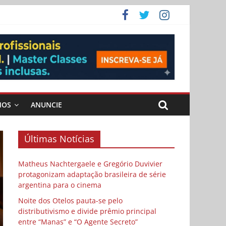
 Cybulski
ema
 vida
MOS
ANUNCIE
Últimas Notícias
Matheus Nachtergaele e Gregório Duvivier
protagonizam adaptação brasileira de série
argentina para o cinema
Noite dos Otelos pauta-se pelo
distributivismo e divide prêmio principal
entre “Manas” e “O Agente Secreto”