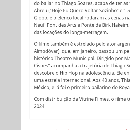
do bailarino Thiago Soares, acaba de ter as
Abreu
(“Hoje Eu Quero Voltar Sozinho” e “Do
Globo,
e o elenco local rodaram as cenas n
Neuf, Pont des Arts e Ponte de Birk Hake
das locações do longa-metragem.
O filme também é estrelado
pelo ator argen
Almodóvar), que, em janeiro, passou um per
histórico Theatro Municipal. Dirigido por 
Cisnes” acompanha a trajetória de Thiago S
descobre o Hip Hop na adolescência. Ele ent
uma estrela internacional. Aos 40 anos, Thia
México, e já foi o primeiro bailarino do Roya
Com distribuição da Vitrine Filmes, o filme
t
2024.