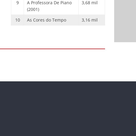
9
A Professora De Piano
3,68 mil
(2001)
10
As Cores do Tempo
3,16 mil