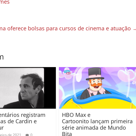
lmes
ma oferece bolsas para cursos de cinema e atuação
m
tários registram
HBO Max e
ias de Cardin e
Cartoonito lançam primeira
ur
série animada de Mundo
Bita
neiro de 2021
0