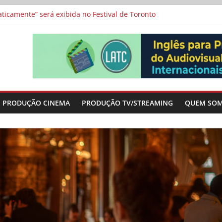
a”, “Os Feiticeiros Inocentes” e filme-tributo de Wajda a Zbigniew
icamente” será exibida no Festival de Toronto
 protagonizam adaptação brasileira de série argentina para o cin
vismo e divide prêmio principal entre “Manas” e “O Agente Secreto”
-metragens sobre envelhecimento criados a partir de histórias de
PRODUÇÃO CINEMA
PRODUÇÃO TV/STREAMING
QUEM SO