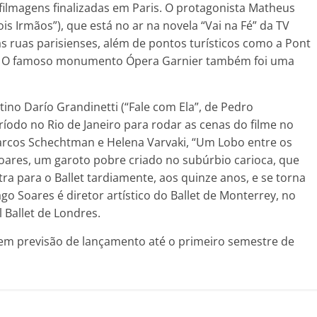
 filmagens finalizadas em Paris. O protagonista Matheus
is Irmãos”), que está no ar na novela “Vai na Fé” da TV
as
ruas parisienses, além de pontos turísticos como a Pont
im. O famoso monumento Ópera Garnier também foi uma
tino Darío Grandinetti (“Fale com Ela”, de Pedro
íodo no Rio de Janeiro para rodar as cenas do filme no
Marcos Schechtman e Helena Varvaki, “Um Lobo entre os
oares, um garoto pobre criado no subúrbio carioca, que
ra para o Ballet tardiamente, aos quinze anos, e se torna
go Soares é diretor artístico do Ballet de Monterrey, no
l Ballet de Londres.
em previsão de lançamento até o primeiro semestre de