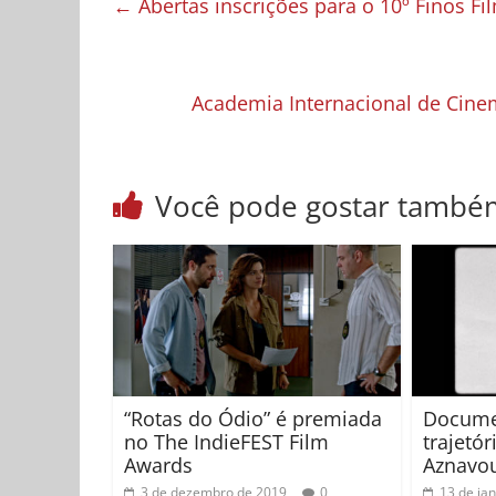
←
Abertas inscrições para o 10º Finos Fi
Academia Internacional de Cine
Você pode gostar també
“Rotas do Ódio” é premiada
Documen
no The IndieFEST Film
trajetór
Awards
Aznavo
3 de dezembro de 2019
0
13 de ja