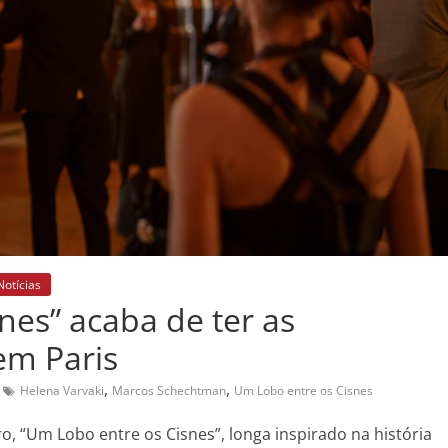
Notícias
nes” acaba de ter as
em Paris
,
,
Helena Varvaki
Marcos Schechtman
Um Lobo entre os Cisnes
ro,
“Um Lobo entre os Cisnes”
, longa inspirado na história