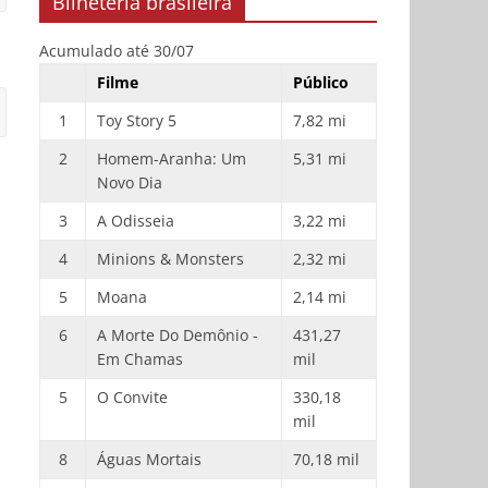
Bilheteria brasileira
Acumulado até 30/07
Filme
Público
1
Toy Story 5
7,82 mi
2
Homem-Aranha: Um
5,31 mi
Novo Dia
3
A Odisseia
3,22 mi
4
Minions & Monsters
2,32 mi
5
Moana
2,14 mi
6
A Morte Do Demônio -
431,27
Em Chamas
mil
5
O Convite
330,18
mil
8
Águas Mortais
70,18 mil