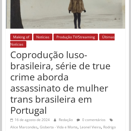
Making of
Notícias
Produção TV/Streaming
Últimas
Notícias
Coprodução luso-
brasileira, série de true
crime aborda
assassinato de mulher
trans brasileira em
Portugal
16 de agosto de 2024
Redação
0 comentários
,
,
,
Alice Marcondes
Gisberta - Vida e Morte
Leonel Vieira
Rodrigo