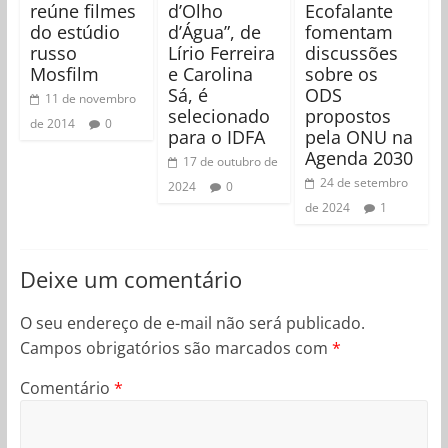
reúne filmes
d’Olho
Ecofalante
do estúdio
d’Água”, de
fomentam
russo
Lírio Ferreira
discussões
Mosfilm
e Carolina
sobre os
Sá, é
ODS
11 de novembro
selecionado
propostos
de 2014
0
para o IDFA
pela ONU na
Agenda 2030
17 de outubro de
24 de setembro
2024
0
de 2024
1
Deixe um comentário
O seu endereço de e-mail não será publicado.
Campos obrigatórios são marcados com
*
Comentário
*