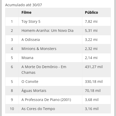
Acumulado até 30/07
Filme
Público
1
Toy Story 5
7,82 mi
2
Homem-Aranha: Um Novo Dia
5,31 mi
3
A Odisseia
3,22 mi
4
Minions & Monsters
2,32 mi
5
Moana
2,14 mi
6
A Morte Do Demônio - Em
431,27 mil
Chamas
5
O Convite
330,18 mil
8
Águas Mortais
70,18 mil
9
A Professora De Piano (2001)
3,68 mil
10
As Cores do Tempo
3,16 mil