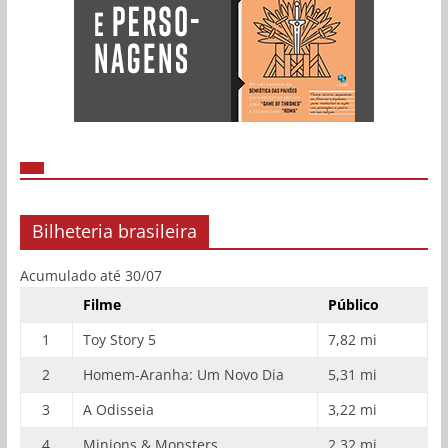
Bilheteria brasileira
Acumulado até 30/07
Filme
Público
1
Toy Story 5
7,82 mi
2
Homem-Aranha: Um Novo Dia
5,31 mi
3
A Odisseia
3,22 mi
4
Minions & Monsters
2,32 mi