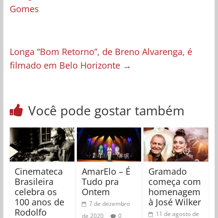
Gomes
Longa “Bom Retorno”, de Breno Alvarenga, é
filmado em Belo Horizonte
→
Você pode gostar também
Cinemateca
AmarElo – É
Gramado
Brasileira
Tudo pra
começa com
celebra os
Ontem
homenagem
100 anos de
à José Wilker
7 de dezembro
Rodolfo
11 de agosto de
de 2020
0