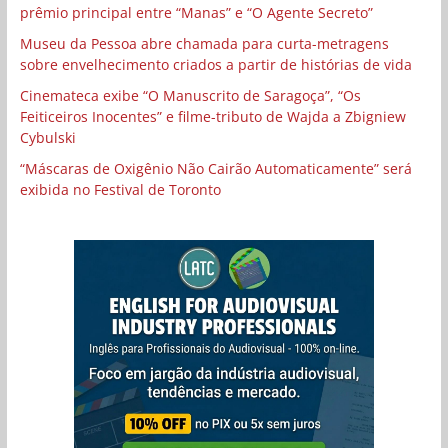
prêmio principal entre “Manas” e “O Agente Secreto”
Museu da Pessoa abre chamada para curta-metragens
sobre envelhecimento criados a partir de histórias de vida
Cinemateca exibe “O Manuscrito de Saragoça”, “Os
Feiticeiros Inocentes” e filme-tributo de Wajda a Zbigniew
Cybulski
“Máscaras de Oxigênio Não Cairão Automaticamente” será
exibida no Festival de Toronto