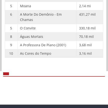
5
Moana
2,14 mi
6
A Morte Do Demônio - Em
431,27 mil
Chamas
5
O Convite
330,18 mil
8
Águas Mortais
70,18 mil
9
A Professora De Piano (2001)
3,68 mil
10
As Cores do Tempo
3,16 mil