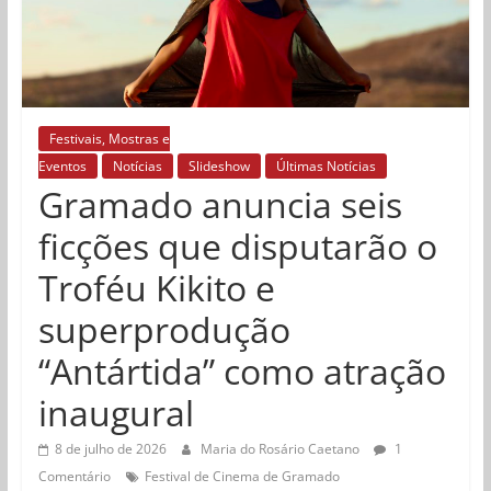
Festivais, Mostras e
Eventos
Notícias
Slideshow
Últimas Notícias
Gramado anuncia seis
ficções que disputarão o
Troféu Kikito e
superprodução
“Antártida” como atração
inaugural
8 de julho de 2026
Maria do Rosário Caetano
1
Comentário
Festival de Cinema de Gramado