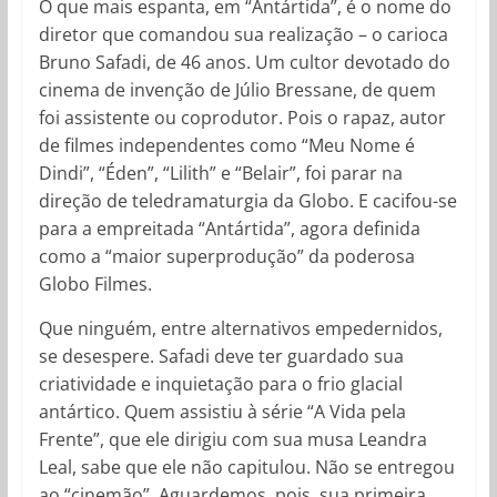
O que mais espanta, em “Antártida”, é o nome do
diretor que comandou sua realização – o carioca
Bruno Safadi, de 46 anos. Um cultor devotado do
cinema de invenção de Júlio Bressane, de quem
foi assistente ou coprodutor. Pois o rapaz, autor
de filmes independentes como “Meu Nome é
Dindi”, “Éden”, “Lilith” e “Belair”, foi parar na
direção de teledramaturgia da Globo. E cacifou-se
para a empreitada “Antártida”, agora definida
como a “maior superprodução” da poderosa
Globo Filmes.
Que ninguém, entre alternativos empedernidos,
se desespere. Safadi deve ter guardado sua
criatividade e inquietação para o frio glacial
antártico. Quem assistiu à série “A Vida pela
Frente”, que ele dirigiu com sua musa Leandra
Leal, sabe que ele não capitulou. Não se entregou
ao “cinemão”. Aguardemos, pois, sua primeira