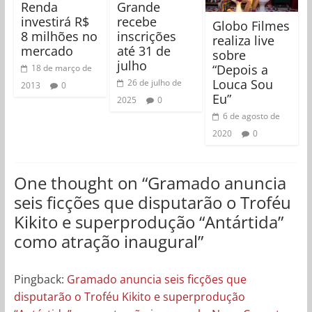
Renda
Grande
investirá R$
recebe
Globo Filmes
8 milhões no
inscrições
realiza live
mercado
até 31 de
sobre
julho
“Depois a
18 de março de
Louca Sou
26 de julho de
2013
0
Eu”
2025
0
6 de agosto de
2020
0
One thought on “
Gramado anuncia
seis ficções que disputarão o Troféu
Kikito e superprodução “Antártida”
como atração inaugural
”
Pingback:
Gramado anuncia seis ficções que
disputarão o Troféu Kikito e superprodução