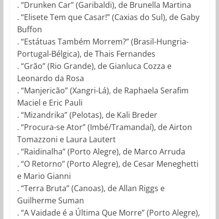
. “Drunken Car” (Garibaldi), de Brunella Martina
. “Elisete Tem que Casar!” (Caxias do Sul), de Gaby
Buffon
. “Estátuas Também Morrem?” (Brasil-Hungria-
Portugal-
Bélgica), de Thais Fernandes
. “Grão” (Rio Grande), de Gianluca Cozza e
Leonardo da Rosa
. “Manjericão” (Xangri-Lá), de Raphaela Serafim
Maciel e Eric Pauli
. “Mizandrika” (Pelotas), de Kali Breder
. “Procura-se Ator” (Imbé/Tramandaí), de Airton
Tomazzoni e Laura Lautert
. “Raidinalha” (Porto Alegre), de Marco Arruda
. “O Retorno” (Porto Alegre), de Cesar Meneghetti
e Mario Gianni
. “Terra Bruta” (Canoas), de Allan Riggs e
Guilherme Suman
. “A Vaidade é a Última Que Morre” (Porto Alegre),