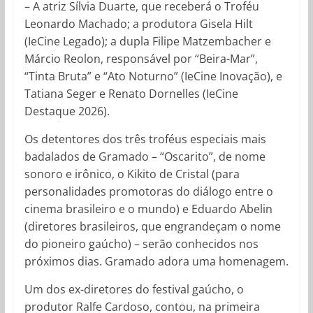
–
A atriz Sílvia Duarte, que receberá o Troféu
Leonardo Machado; a produtora Gisela Hilt
(IeCine Legado); a dupla Filipe Matzembacher e
Márcio Reolon, responsável por “Beira-Mar”,
“Tinta Bruta” e “Ato Noturno” (IeCine Inovação), e
Tatiana Seger e Renato Dornelles (IeCine
Destaque 2026).
Os detentores dos três troféus especiais mais
badalados de Gramado – “Oscarito”, de nome
sonoro e irônico, o Kikito de Cristal (para
personalidades promotoras do diálogo entre o
cinema brasileiro e o mundo) e Eduardo Abelin
(diretores brasileiros, que engrandeçam o nome
do pioneiro gaúcho) – serão conhecidos nos
próximos dias. Gramado adora uma homenagem.
Um dos ex-diretores do festival gaúcho, o
produtor Ralfe Cardoso, contou, na primeira