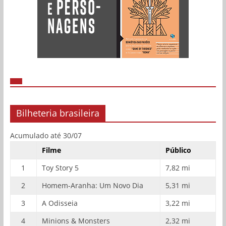
Bilheteria brasileira
Acumulado até 30/07
Filme
Público
1
Toy Story 5
7,82 mi
2
Homem-Aranha: Um Novo Dia
5,31 mi
3
A Odisseia
3,22 mi
4
Minions & Monsters
2,32 mi