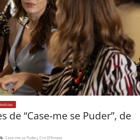
Notícias
s de “Case-me se Puder”, de
,
Case-me se Puder
Cris D’Amato