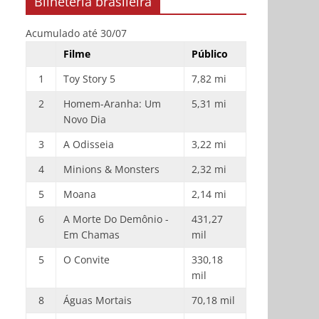
Bilheteria brasileira
Acumulado até 30/07
Filme
Público
1
Toy Story 5
7,82 mi
2
Homem-Aranha: Um
5,31 mi
Novo Dia
3
A Odisseia
3,22 mi
4
Minions & Monsters
2,32 mi
5
Moana
2,14 mi
6
A Morte Do Demônio -
431,27
Em Chamas
mil
5
O Convite
330,18
mil
8
Águas Mortais
70,18 mil