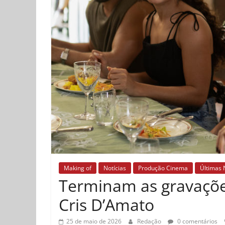
Making of
Notícias
Produção Cinema
Últimas 
Terminam as gravaçõe
Cris D’Amato
25 de maio de 2026
Redação
0 comentários