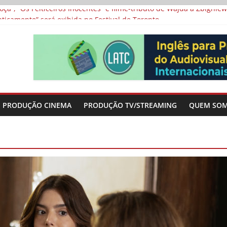
a”, “Os Feiticeiros Inocentes” e filme-tributo de Wajda a Zbigniew
icamente” será exibida no Festival de Toronto
 protagonizam adaptação brasileira de série argentina para o cin
vismo e divide prêmio principal entre “Manas” e “O Agente Secreto”
-metragens sobre envelhecimento criados a partir de histórias de
PRODUÇÃO CINEMA
PRODUÇÃO TV/STREAMING
QUEM SO