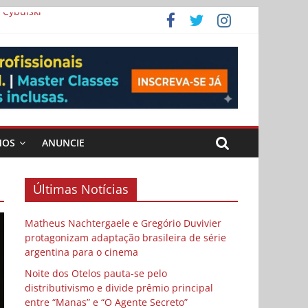
 Cybulski
ema
 vida
MOS
ANUNCIE
Últimas Notícias
Matheus Nachtergaele e Gregório Duvivier
protagonizam adaptação brasileira de série
argentina para o cinema
Noite dos Otelos pauta-se pelo
distributivismo e divide prêmio principal
entre “Manas” e “O Agente Secreto”