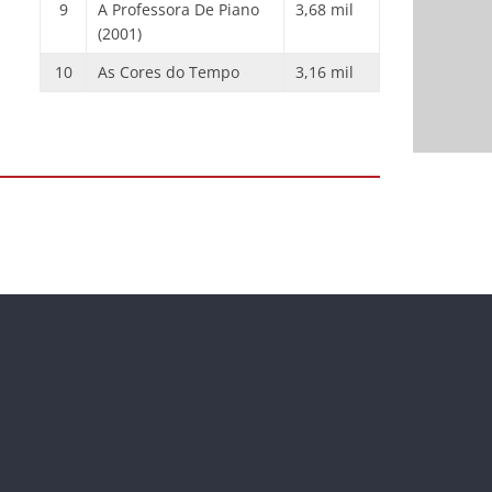
9
A Professora De Piano
3,68 mil
(2001)
10
As Cores do Tempo
3,16 mil