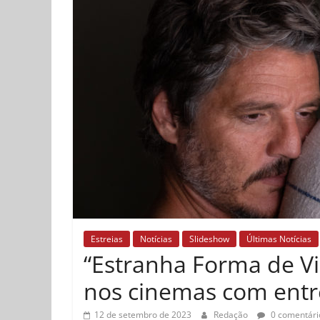
Estreias
Notícias
Slideshow
Últimas Notícias
“Estranha Forma de Vi
nos cinemas com entre
12 de setembro de 2023
Redação
0 comentári