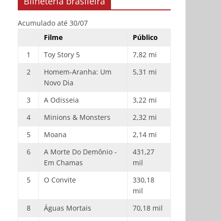
Bilheteria brasileira
Acumulado até 30/07
Filme
Público
1
Toy Story 5
7,82 mi
2
Homem-Aranha: Um
5,31 mi
Novo Dia
3
A Odisseia
3,22 mi
4
Minions & Monsters
2,32 mi
5
Moana
2,14 mi
6
A Morte Do Demônio -
431,27
Em Chamas
mil
5
O Convite
330,18
mil
8
Águas Mortais
70,18 mil