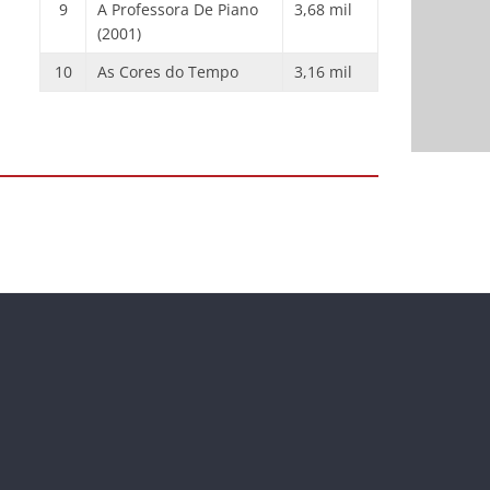
9
A Professora De Piano
3,68 mil
(2001)
10
As Cores do Tempo
3,16 mil