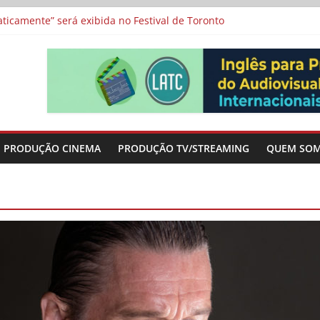
a”, “Os Feiticeiros Inocentes” e filme-tributo de Wajda a Zbigniew
icamente” será exibida no Festival de Toronto
 protagonizam adaptação brasileira de série argentina para o cin
vismo e divide prêmio principal entre “Manas” e “O Agente Secreto”
-metragens sobre envelhecimento criados a partir de histórias de
PRODUÇÃO CINEMA
PRODUÇÃO TV/STREAMING
QUEM SO