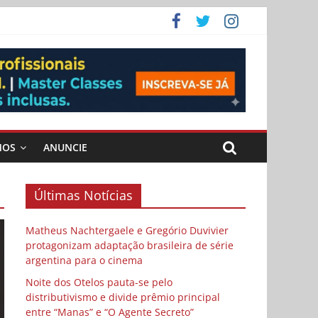
 Cybulski
ema
 vida
MOS
ANUNCIE
Últimas Notícias
Matheus Nachtergaele e Gregório Duvivier
protagonizam adaptação brasileira de série
argentina para o cinema
Noite dos Otelos pauta-se pelo
distributivismo e divide prêmio principal
entre “Manas” e “O Agente Secreto”