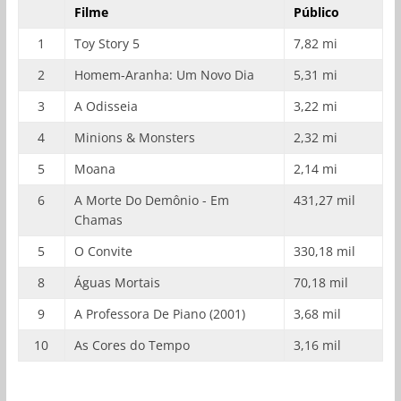
Filme
Público
1
Toy Story 5
7,82 mi
2
Homem-Aranha: Um Novo Dia
5,31 mi
3
A Odisseia
3,22 mi
4
Minions & Monsters
2,32 mi
5
Moana
2,14 mi
6
A Morte Do Demônio - Em
431,27 mil
Chamas
5
O Convite
330,18 mil
8
Águas Mortais
70,18 mil
9
A Professora De Piano (2001)
3,68 mil
10
As Cores do Tempo
3,16 mil