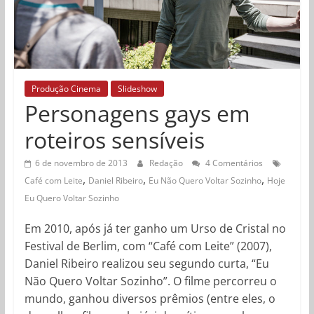
Produção Cinema
Slideshow
Personagens gays em
roteiros sensíveis
6 de novembro de 2013
Redação
4 Comentários
,
,
,
Café com Leite
Daniel Ribeiro
Eu Não Quero Voltar Sozinho
Hoje
Eu Quero Voltar Sozinho
Em 2010, após já ter ganho um Urso de Cristal no
Festival de Berlim, com “Café com Leite” (2007),
Daniel Ribeiro realizou seu segundo curta, “Eu
Não Quero Voltar Sozinho”. O filme percorreu o
mundo, ganhou diversos prêmios (entre eles, o