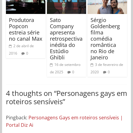
Produtora
Sato
Sérgio
Popcon
Company
Goldenberg
estreia série
apresenta
filma
no canal Max
retrospectiva
comédia
inédita do
romântica
2 de abril de
Estúdio
no Rio de
2016
0
Ghibli
Janeiro
16 de setembro
3 de fevereiro de
de 2025
0
2020
0
4 thoughts on “
Personagens gays em
roteiros sensíveis
”
Pingback:
Personagens Gays em roteiros sensíveis |
Portal Diz Ai