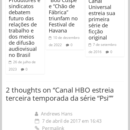
Canal
sindicatos
e “Chão de
Universal
debatem
Fábrica”
estreia sua
futuro das
triunfam no
primeira
relações de
Festival de
série de
trabalho e
Havana
ficção
dos meios
original
10 de dezembro
de difusão
7 de setembro
de 2022
0
audiovisual
de 2016
0
no Brasil
26 de julho de
2023
0
2 thoughts on “
Canal HBO estreia
terceira temporada da série “Psi”
”
Andrews Hans
7 de abril de 2017 em 16:43
Permalink