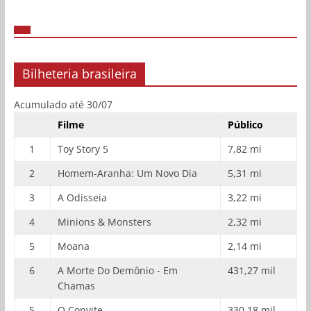
Bilheteria brasileira
Acumulado até 30/07
Filme
Público
1
Toy Story 5
7,82 mi
2
Homem-Aranha: Um Novo Dia
5,31 mi
3
A Odisseia
3,22 mi
4
Minions & Monsters
2,32 mi
5
Moana
2,14 mi
6
A Morte Do Demônio - Em
431,27 mil
Chamas
5
O Convite
330,18 mil