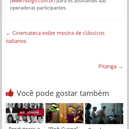
(
www.hbogo.com.br
) para os assinantes das
operadoras participantes.
←
Cinemateca exibe mostra de clássicos
italianos
Pitanga
→
Você pode gostar também
Produtores e
“Bob Cuspe”