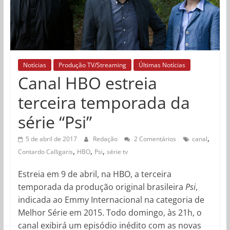
Notícias
Produção TV/Streaming
Últimas Notícias
Canal HBO estreia
terceira temporada da
série “Psi”
,
5 de abril de 2017
Redação
2 Comentários
canal
,
,
,
Contardo Calligaris
HBO
Psi
série tv
Estreia em 9 de abril, na HBO, a terceira
temporada da produção original brasileira
Psi
,
indicada ao Emmy Internacional na categoria de
Melhor Série em 2015. Todo domingo, às 21h, o
canal exibirá um episódio inédito com as novas