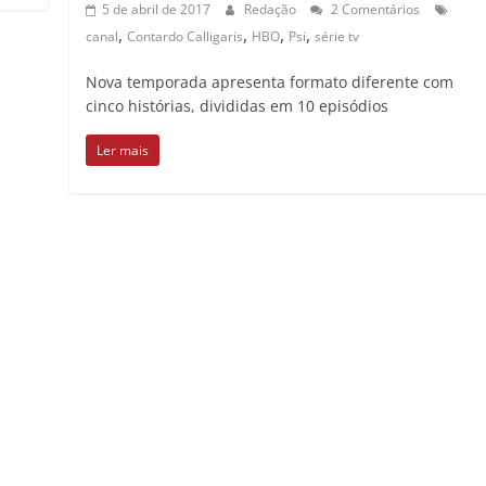
5 de abril de 2017
Redação
2 Comentários
,
,
,
,
canal
Contardo Calligaris
HBO
Psi
série tv
Nova temporada apresenta formato diferente com
cinco histórias, divididas em 10 episódios
Ler mais