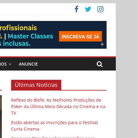
ema
MOS
ANUNCIE
Últimas Notícias
Reflexo do Blefe: As Melhores Produções de
Poker da Última Meia Década no Cinema e na
TV
Estão abertas as inscrições para o Festival
Curta Cinema