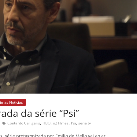
timas Notícias
ada da série “Psi”
,
,
,
,
Contardo Calligaris
HBO
o2 filmes
Psi
série tv
s, série protagonizada por Emilio de Mello vai ao ar