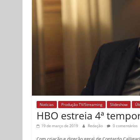
Notícias
Produção TV/Streaming
Slideshow
Úl
HBO estreia 4ª tempor
19 de março de 2019
Redação
0 comentários
Com criação e direção geral de Contardo Calligari