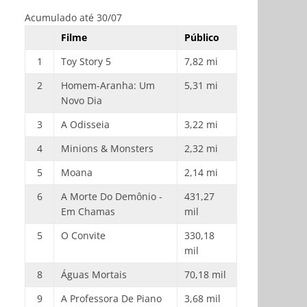
Acumulado até 30/07
Filme
Público
1
Toy Story 5
7,82 mi
2
Homem-Aranha: Um
5,31 mi
Novo Dia
3
A Odisseia
3,22 mi
4
Minions & Monsters
2,32 mi
5
Moana
2,14 mi
6
A Morte Do Demônio -
431,27
Em Chamas
mil
5
O Convite
330,18
mil
8
Águas Mortais
70,18 mil
9
A Professora De Piano
3,68 mil