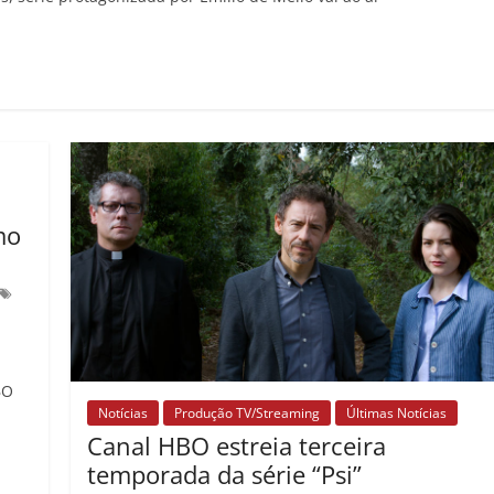
mo
BO
Notícias
Produção TV/Streaming
Últimas Notícias
Canal HBO estreia terceira
temporada da série “Psi”