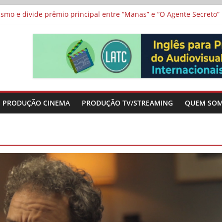
 protagonizam adaptação brasileira de série argentina para o cin
vismo e divide prêmio principal entre “Manas” e “O Agente Secreto”
 de Poker da Última Meia Década no Cinema e na TV
al Curta Cinema
lunos de escolas públicas
PRODUÇÃO CINEMA
PRODUÇÃO TV/STREAMING
QUEM SO