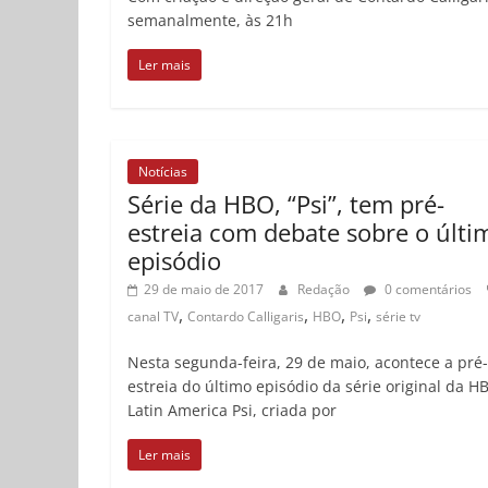
semanalmente, às 21h
Ler mais
Notícias
Série da HBO, “Psi”, tem pré-
estreia com debate sobre o últi
episódio
29 de maio de 2017
Redação
0 comentários
,
,
,
,
canal TV
Contardo Calligaris
HBO
Psi
série tv
Nesta segunda-feira, 29 de maio, acontece a pré-
estreia do último episódio da série original da H
Latin America Psi, criada por
Ler mais