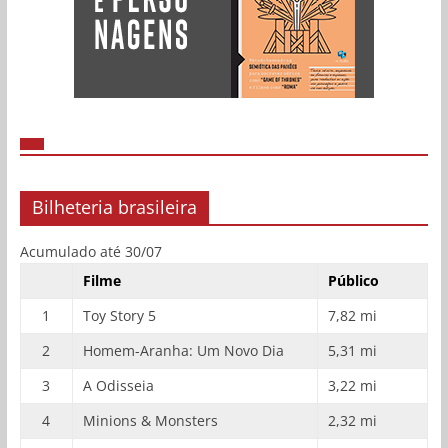
Bilheteria brasileira
Acumulado até 30/07
Filme
Público
1
Toy Story 5
7,82 mi
2
Homem-Aranha: Um Novo Dia
5,31 mi
3
A Odisseia
3,22 mi
4
Minions & Monsters
2,32 mi