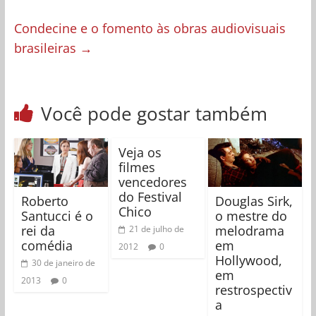
Condecine e o fomento às obras audiovisuais
brasileiras
→
Você pode gostar também
Veja os
filmes
vencedores
do Festival
Roberto
Douglas Sirk,
Chico
Santucci é o
o mestre do
rei da
melodrama
21 de julho de
comédia
em
2012
0
Hollywood,
30 de janeiro de
em
2013
0
restrospectiv
a