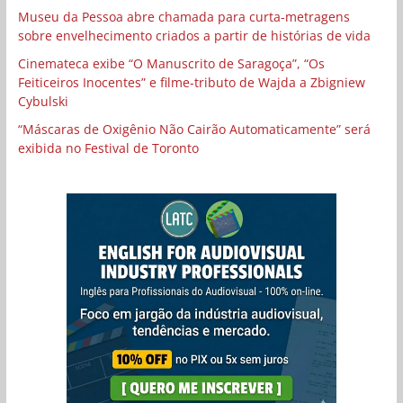
Museu da Pessoa abre chamada para curta-metragens
sobre envelhecimento criados a partir de histórias de vida
Cinemateca exibe “O Manuscrito de Saragoça”, “Os
Feiticeiros Inocentes” e filme-tributo de Wajda a Zbigniew
Cybulski
“Máscaras de Oxigênio Não Cairão Automaticamente” será
exibida no Festival de Toronto