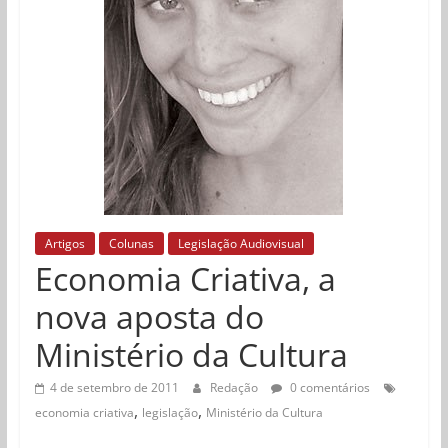
Artigos
Colunas
Legislação Audiovisual
Economia Criativa, a
nova aposta do
Ministério da Cultura
4 de setembro de 2011
Redação
0 comentários
,
,
economia criativa
legislação
Ministério da Cultura