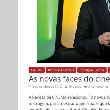
Colunas
Matérias Especiais
Produção Cinema
As novas faces do ci
3 de outubro de 2012
Redação
0 comentários
A Revista de CINEMA selecionou 10 novos di
metragem, para mostrar quem são, o que fa
geração pluralista e autoral. São eles, Ed