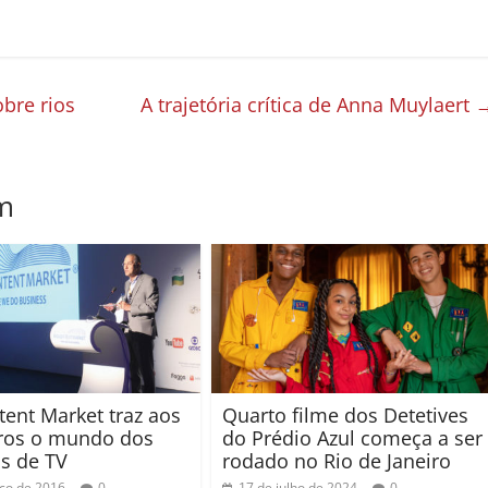
bre rios
A trajetória crítica de Anna Muylaert
m
tent Market traz aos
Quarto filme dos Detetives
iros o mundo dos
do Prédio Azul começa a ser
s de TV
rodado no Rio de Janeiro
ço de 2016
0
17 de julho de 2024
0