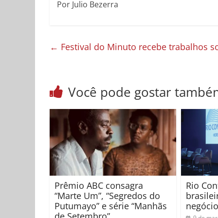
Por Julio Bezerra
←
Festival do Minuto recebe trabalhos so
Você pode gostar també
Prêmio ABC consagra
Rio Con
“Marte Um”, “Segredos do
brasile
Putumayo” e série “Manhãs
negócio
de Setembro”
9 de mar