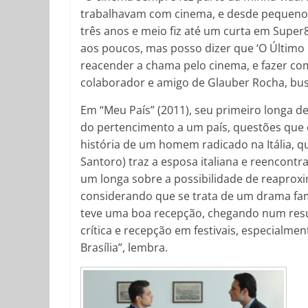
trabalhavam com cinema, e desde pequeno eu 
três anos e meio fiz até um curta em Super8
aos poucos, mas posso dizer que ‘O Último I
reacender a chama pelo cinema, e fazer com
colaborador e amigo de Glauber Rocha, busc
Em “Meu País” (2011), seu primeiro longa de
do pertencimento a um país, questões que 
história de um homem radicado na Itália, qu
Santoro) traz a esposa italiana e reencontr
um longa sobre a possibilidade de reaproxi
considerando que se trata de um drama fam
teve uma boa recepção, chegando num resul
crítica e recepção em festivais, especialme
Brasília”, lembra.