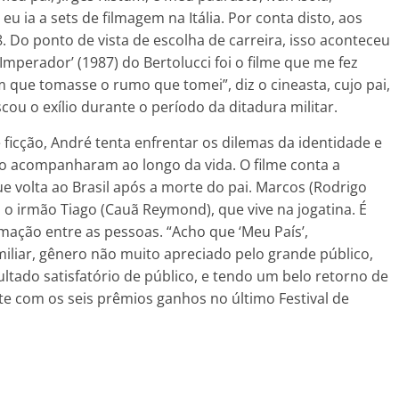
ia a sets de filmagem na Itália. Por conta disto, aos
. Do ponto de vista de escolha de carreira, isso aconteceu
mperador’ (1987) do Bertolucci foi o filme que me fez
 que tomasse o rumo que tomei”, diz o cineasta, cujo pai,
ou o exílio durante o período da ditadura militar.
 ficção, André tenta enfrentar os dilemas da identidade e
o acompanharam ao longo da vida. O filme conta a
e volta ao Brasil após a morte do pai. Marcos (Rodrigo
a o irmão Tiago (Cauã Reymond), que vive na jogatina. É
mação entre as pessoas. “Acho que ‘Meu País’,
iliar, gênero não muito apreciado pelo grande público,
tado satisfatório de público, e tendo um belo retorno de
nte com os seis prêmios ganhos no último Festival de