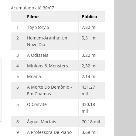
Acumulado até 30/07
Filme
Público
1
Toy Story 5
7,82 mi
2
Homem-Aranha: Um
5,31 mi
Novo Dia
3
A Odisseia
3,22 mi
4
Minions & Monsters
2,32 mi
5
Moana
2,14 mi
6
A Morte Do Demônio -
431,27
Em Chamas
mil
5
O Convite
330,18
mil
8
Águas Mortais
70,18 mil
9
A Professora De Piano
3,68 mil