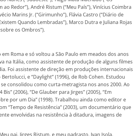
m ao Redor”), André Ristum (“Meu País”), Vinícius Coimbra
écio Marins Jr. (“Girimunho”), Flávia Castro (“Diário de
ó Existem Quando Lembradas”), Marco Dutra e Juliana Rojas
u sobre os Ombros”).
do em Roma e só voltou a São Paulo em meados dos anos
 na Itália, como assistente de produção de alguns filmes
ia. Foi assistente de direção em produções internacionais
Bertolucci, e “Daylight” (1996), de Rob Cohen. Estudou
e se consolidou como curta-metragista nos anos 2000. Ao
14 Bis” (2006), “De Glauber para Jirges” (2005), “Em
obre por um Dia” (1998). Trabalhou ainda como editor e
 com “Tempo de Resistência” (2003), um documentário que
te envolvidas na resistência à ditadura, imagens de
eu pai, Jirges Ristum, e meu padrasto, Ivan Isola,