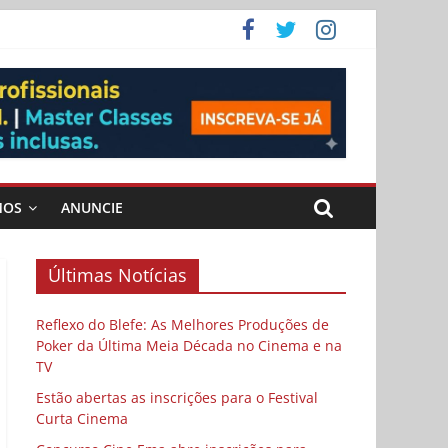
ema
MOS
ANUNCIE
Últimas Notícias
Reflexo do Blefe: As Melhores Produções de
Poker da Última Meia Década no Cinema e na
TV
Estão abertas as inscrições para o Festival
Curta Cinema