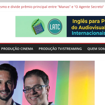
 protagonizam adaptação brasileira de série argentina para o cin
vismo e divide prêmio principal entre “Manas” e “O Agente Secreto”
 de Poker da Última Meia Década no Cinema e na TV
al Curta Cinema
lunos de escolas públicas
PRODUÇÃO CINEMA
PRODUÇÃO TV/STREAMING
QUEM SO