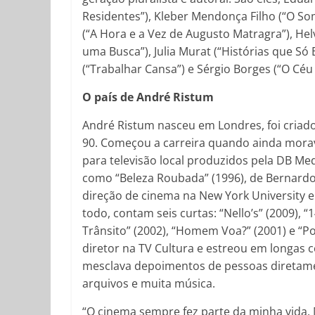
Residentes”), Kleber Mendonça Filho (“O So
(“A Hora e a Vez de Augusto Matragra”), Helv
uma Busca”), Julia Murat (“Histórias que S
(“Trabalhar Cansa”) e Sérgio Borges (“O Cé
O país de André Ristum
André Ristum nasceu em Londres, foi cria
90. Começou a carreira quando ainda morava
para televisão local produzidos pela DB Med
como “Beleza Roubada” (1996), de Bernardo 
direção de cinema na New York University 
todo, contam seis curtas: “Nello’s” (2009), “
Trânsito” (2002), “Homem Voa?” (2001) e “P
diretor na TV Cultura e estreou em longas
mesclava depoimentos de pessoas diretamen
arquivos e muita música.
“O cinema sempre fez parte da minha vida. M