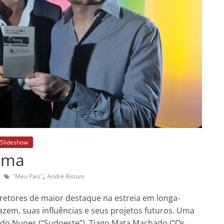
Slideshow
nema
,
"Meu País"
André Ristum
retores de maior destaque na estreia em longa-
zem, suas influências e seus projetos futuros. Uma
uardo Nunes (“Sudoeste”), Tiago Mata Machado (“Os