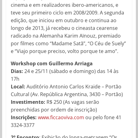
cinema e em realizadores ibero-americanos, e
teve seu primeiro ciclo em 2008/2009. A segunda
edição, que iniciou em outubro e continua ao
longo de 2013, já recebeu o cineasta cearense
radicado na Alemanha Karim Aïnouz, premiado
por filmes como “Madame Satã”, “O Céu de Suely”
e “Viajo porque preciso, volto porque te amo”.
Workshop com Guillermo Arriaga
Dias:
24 e 25/11 (sábado e domingo) das 14 às
17h
Local:
Auditório Antonio Carlos Kraide – Portão
Cultural (Av. República Argentina, 3430 – Portão)
Investimento:
R$ 250 (As vagas serão
preenchidas por ordem de inscrição)
Inscrições:
www.ficcaoviva.com
ou pelo fone 41
3324-3377
2º Encontro
: Exibição do longa-metragem “Os