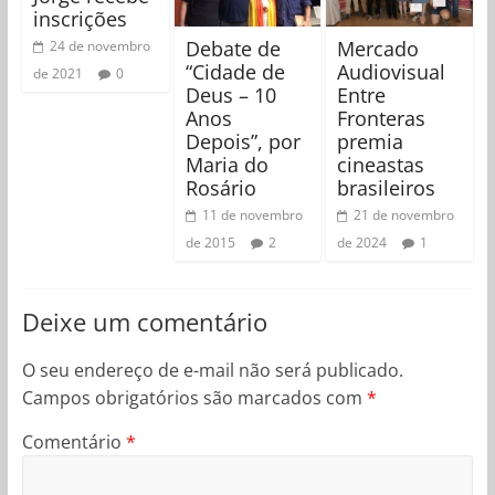
inscrições
Debate de
Mercado
24 de novembro
“Cidade de
Audiovisual
de 2021
0
Deus – 10
Entre
Anos
Fronteras
Depois”, por
premia
Maria do
cineastas
Rosário
brasileiros
11 de novembro
21 de novembro
de 2015
2
de 2024
1
Deixe um comentário
O seu endereço de e-mail não será publicado.
Campos obrigatórios são marcados com
*
Comentário
*