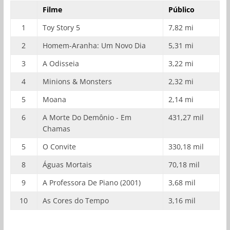
Filme
Público
1
Toy Story 5
7,82 mi
2
Homem-Aranha: Um Novo Dia
5,31 mi
3
A Odisseia
3,22 mi
4
Minions & Monsters
2,32 mi
5
Moana
2,14 mi
6
A Morte Do Demônio - Em
431,27 mil
Chamas
5
O Convite
330,18 mil
8
Águas Mortais
70,18 mil
9
A Professora De Piano (2001)
3,68 mil
10
As Cores do Tempo
3,16 mil