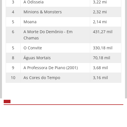
3
A Odisseia
3,22 mi
4
Minions & Monsters
2,32 mi
5
Moana
2,14 mi
6
A Morte Do Demônio - Em
431,27 mil
Chamas
5
O Convite
330,18 mil
8
Águas Mortais
70,18 mil
9
A Professora De Piano (2001)
3,68 mil
10
As Cores do Tempo
3,16 mil