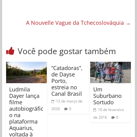
A Nouvelle Vague da Tchecoslováquia
→
Você pode gostar também
“Catadoras”,
de Dayse
Porto,
estreia no
Ludmila
Um
Canal Brasil
Dayer lança
Suburbano
filme
Sortudo
12 de março de
autobiográfic
2026
0
10 de fevereiro
o na
de 2016
0
plataforma
Aquarius,
voltada à