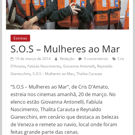
Estreias
S.O.S – Mulheres ao Mar
19 de março de 2014
Redação
0 comentários
Cris
,
,
,
D’Amato
Fabíula Nascimento
Giovanna Antonelli
Reynaldo
,
,
Gianecchini
S.O.S – Mulheres ao Mar
Thalita Carauta
“S.O.S – Mulheres ao Mar”, de Cris D’Amato,
estreia nos cinemas amanhã, 20 de março. No
elenco estão Giovanna Antonelli, Fabíula
Nascimento, Thalita Carauta e Reynaldo
Gianecchini, em cenário que destaca as belezas
de Veneza e remete ao navio, local onde foram
feitas grande parte das cenas.