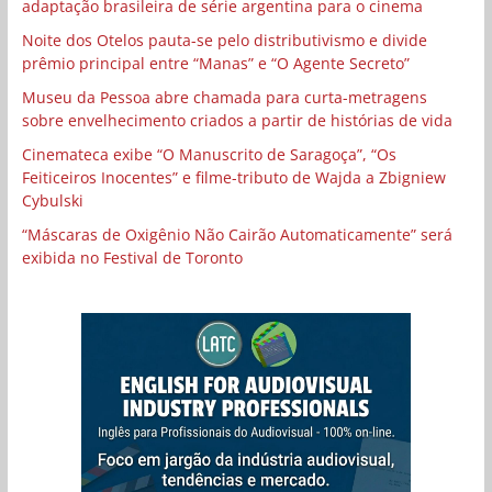
adaptação brasileira de série argentina para o cinema
Noite dos Otelos pauta-se pelo distributivismo e divide
prêmio principal entre “Manas” e “O Agente Secreto”
Museu da Pessoa abre chamada para curta-metragens
sobre envelhecimento criados a partir de histórias de vida
Cinemateca exibe “O Manuscrito de Saragoça”, “Os
Feiticeiros Inocentes” e filme-tributo de Wajda a Zbigniew
Cybulski
“Máscaras de Oxigênio Não Cairão Automaticamente” será
exibida no Festival de Toronto