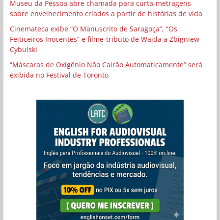
Museu da Pessoa abre chamada para curta-metragens
sobre envelhecimento criados a partir de histórias de vida
Cinemateca exibe “O Manuscrito de Saragoça”, “Os
Feiticeiros Inocentes” e filme-tributo de Wajda a Zbigniew
Cybulski
“Máscaras de Oxigênio Não Cairão Automaticamente” será
exibida no Festival de Toronto