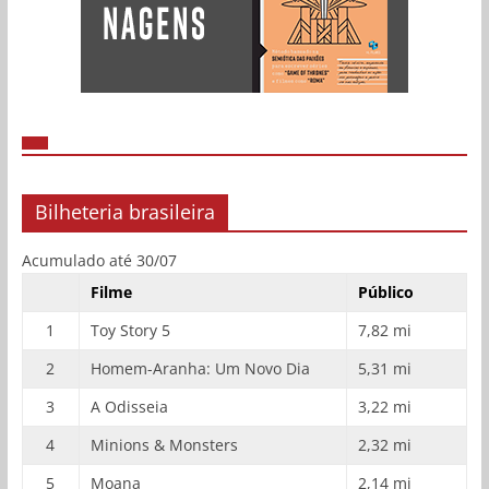
Bilheteria brasileira
Acumulado até 30/07
Filme
Público
1
Toy Story 5
7,82 mi
2
Homem-Aranha: Um Novo Dia
5,31 mi
3
A Odisseia
3,22 mi
4
Minions & Monsters
2,32 mi
5
Moana
2,14 mi