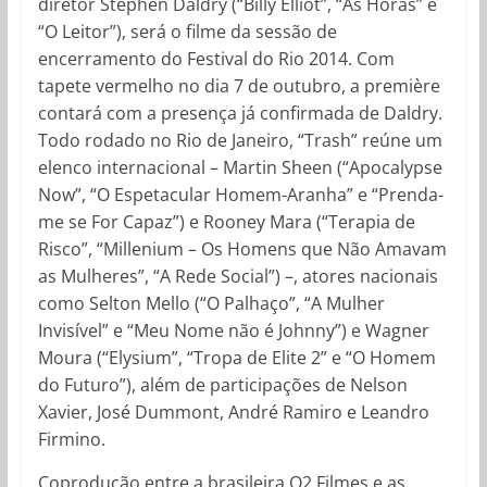
diretor Stephen Daldry (“Billy Elliot”, “As Horas” e
“O Leitor”), será o filme da sessão de
encerramento do Festival do Rio 2014. Com
tapete vermelho no dia 7 de outubro, a première
contará com a presença já confirmada de Daldry.
Todo rodado no Rio de Janeiro, “Trash” reúne um
elenco internacional – Martin Sheen (“Apocalypse
Now”, “O Espetacular Homem-Aranha” e “Prenda-
me se For Capaz”) e Rooney Mara (“Terapia de
Risco”, “Millenium – Os Homens que Não Amavam
as Mulheres”, “A Rede Social”) –, atores nacionais
como Selton Mello (“O Palhaço”, “A Mulher
Invisível” e “Meu Nome não é Johnny”) e Wagner
Moura (“Elysium”, “Tropa de Elite 2” e “O Homem
do Futuro”), além de participações de Nelson
Xavier, José Dummont, André Ramiro e Leandro
Firmino.
Coprodução entre a brasileira O2 Filmes e as