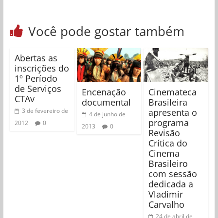
Você pode gostar também
Abertas as
inscrições do
1º Período
de Serviços
Encenação
Cinemateca
CTAv
documental
Brasileira
apresenta o
3 de fevereiro de
4 de junho de
programa
2012
0
2013
0
Revisão
Crítica do
Cinema
Brasileiro
com sessão
dedicada a
Vladimir
Carvalho
24 de abril de