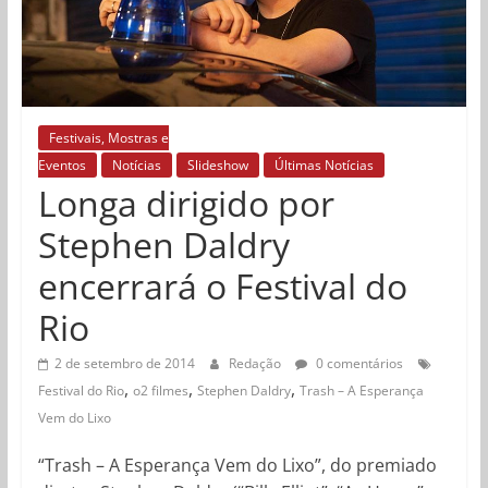
Festivais, Mostras e
Eventos
Notícias
Slideshow
Últimas Notícias
Longa dirigido por
Stephen Daldry
encerrará o Festival do
Rio
2 de setembro de 2014
Redação
0 comentários
,
,
,
Festival do Rio
o2 filmes
Stephen Daldry
Trash – A Esperança
Vem do Lixo
“Trash – A Esperança Vem do Lixo”, do premiado