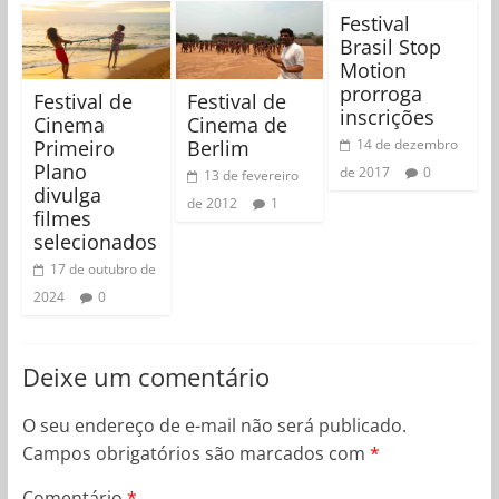
Festival
Brasil Stop
Motion
prorroga
Festival de
Festival de
inscrições
Cinema
Cinema de
Primeiro
Berlim
14 de dezembro
Plano
de 2017
0
13 de fevereiro
divulga
de 2012
1
filmes
selecionados
17 de outubro de
2024
0
Deixe um comentário
O seu endereço de e-mail não será publicado.
Campos obrigatórios são marcados com
*
Comentário
*