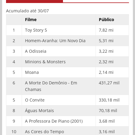
Acumulado até 30/07
Filme
Público
1
Toy Story 5
7,82 mi
2
Homem-Aranha: Um Novo Dia
5,31 mi
3
A Odisseia
3,22 mi
4
Minions & Monsters
2,32 mi
5
Moana
2,14 mi
6
A Morte Do Demônio - Em
431,27 mil
Chamas
5
O Convite
330,18 mil
8
Águas Mortais
70,18 mil
9
A Professora De Piano (2001)
3,68 mil
10
As Cores do Tempo
3,16 mil