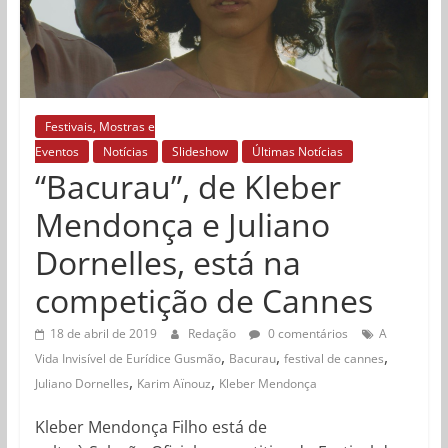
Festivais, Mostras e
Eventos
Notícias
Slideshow
Últimas Notícias
“Bacurau”, de Kleber
Mendonça e Juliano
Dornelles, está na
competição de Cannes
18 de abril de 2019
Redação
0 comentários
A
,
,
,
Vida Invisível de Eurídice Gusmão
Bacurau
festival de cannes
,
,
Juliano Dornelles
Karim Aïnouz
Kleber Mendonça
Kleber Mendonça Filho está de