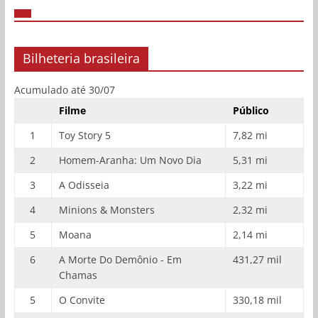
Bilheteria brasileira
Acumulado até 30/07
Filme
Público
1
Toy Story 5
7,82 mi
2
Homem-Aranha: Um Novo Dia
5,31 mi
3
A Odisseia
3,22 mi
4
Minions & Monsters
2,32 mi
5
Moana
2,14 mi
6
A Morte Do Demônio - Em
431,27 mil
Chamas
5
O Convite
330,18 mil