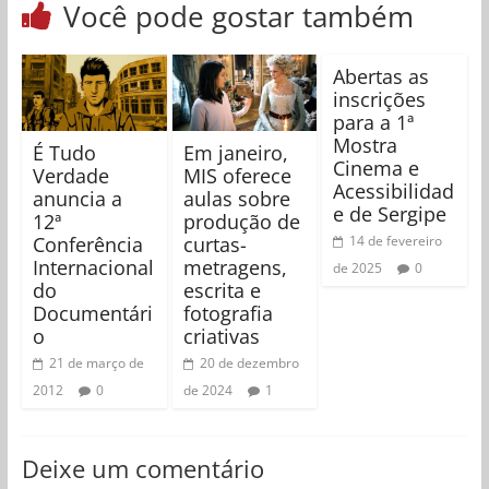
Você pode gostar também
Abertas as
inscrições
para a 1ª
Mostra
É Tudo
Em janeiro,
Cinema e
Verdade
MIS oferece
Acessibilidad
anuncia a
aulas sobre
e de Sergipe
12ª
produção de
Conferência
curtas-
14 de fevereiro
Internacional
metragens,
de 2025
0
do
escrita e
Documentári
fotografia
o
criativas
21 de março de
20 de dezembro
2012
0
de 2024
1
Deixe um comentário