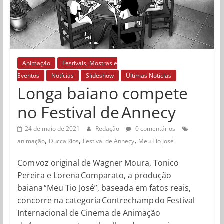
Animação
Festivais, Mostras e
Eventos
Notícias
Slideshow
Últimas Notícias
Longa baiano compete
no Festival de Annecy
24 de maio de 2021
Redação
0 comentários
,
,
,
animação
Ducca Rios
Festival de Annecy
Meu Tio José
Com voz original de Wagner Moura, Tonico
Pereira e Lorena Comparato, a produção
baiana “Meu Tio José”, baseada em fatos reais,
concorre na categoria Contrechamp do Festival
Internacional de Cinema de Animação