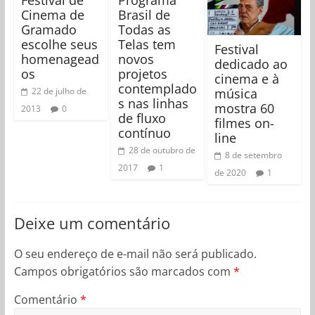
Cinema de
Brasil de
Gramado
Todas as
escolhe seus
Telas tem
Festival
homenagead
novos
dedicado ao
os
projetos
cinema e à
contemplado
música
22 de julho de
s nas linhas
mostra 60
2013
0
de fluxo
filmes on-
contínuo
line
28 de outubro de
8 de setembro
2017
1
de 2020
1
Deixe um comentário
O seu endereço de e-mail não será publicado.
Campos obrigatórios são marcados com
*
Comentário
*