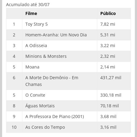
Acumulado até 30/07
Filme
Público
1
Toy Story 5
7,82 mi
2
Homem-Aranha: Um Novo Dia
5,31 mi
3
A Odisseia
3,22 mi
4
Minions & Monsters
2,32 mi
5
Moana
2,14 mi
6
A Morte Do Demônio - Em
431,27 mil
Chamas
5
O Convite
330,18 mil
8
Águas Mortais
70,18 mil
9
A Professora De Piano (2001)
3,68 mil
10
As Cores do Tempo
3,16 mil