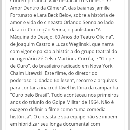
Contemporanêa. Vale destacar três deles – “O
Amor Dentro da Câmera”, das baianas Jamille
Fortunato e Lara Beck Belov, sobre a história de
amor e vida do cineasta Orlando Senna ao lado
da atriz Conceição Senna, o paulistano “A
Máquina do Desejo. 60 Anos do Teatro Oficina”,
de Joaquim Castro e Lucas Weglinski, que narra
com vigor e paixão a história do grupo teatral do
octogenário Zé Celso Martinez Corrêa, e “Golpe
de Ouro”, do brasileiro radicado em Nova York,
Chaim Litewski. Este filme, do diretor do
poderoso “Cidadão Boilesen”, recorre a arquivos
para contar a inacreditável história da campanha
“Ouro pelo Brasil”. Tudo aconteceu nos primeiros
anos do triunfo do Golpe Militar de 1964. Não é
exagero definir o filme como “uma comédia
histórica”. O cineasta e sua equipe não se inibem
em hibridizar seu longa documental com