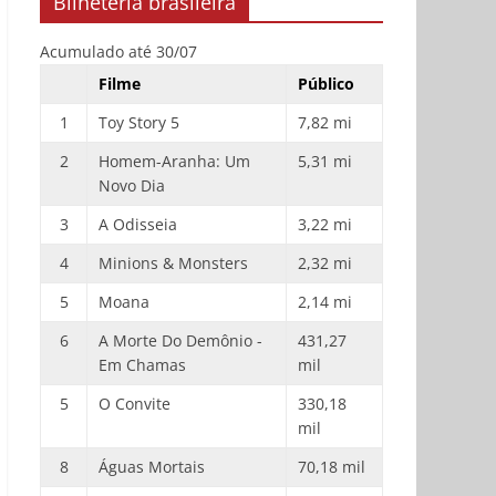
Bilheteria brasileira
Acumulado até 30/07
Filme
Público
1
Toy Story 5
7,82 mi
2
Homem-Aranha: Um
5,31 mi
Novo Dia
3
A Odisseia
3,22 mi
4
Minions & Monsters
2,32 mi
5
Moana
2,14 mi
6
A Morte Do Demônio -
431,27
Em Chamas
mil
5
O Convite
330,18
mil
8
Águas Mortais
70,18 mil