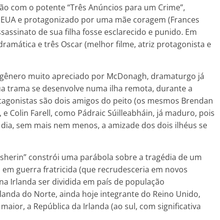
o com o potente “Três Anúncios para um Crime”,
s EUA e protagonizado por uma mãe coragem (Frances
assinato de sua filha fosse esclarecido e punido. Em
amática e três Oscar (melhor filme, atriz protagonista e
 gênero muito apreciado por McDonagh, dramaturgo já
ua trama se desenvolve numa ilha remota, durante a
rotagonistas são dois amigos do peito (os mesmos Brendan
e Colin Farell, como Pádraic Súilleabháin, já maduro, pois
m dia, sem mais nem menos, a amizade dos dois ilhéus se
nisherin” constrói uma parábola sobre a tragédia de um
s em guerra fratricida (que recrudesceria em novos
na Irlanda ser dividida em país de população
nda do Norte, ainda hoje integrante do Reino Unido,
maior, a República da Irlanda (ao sul, com significativa