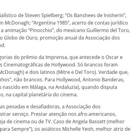
ístico de Steven Spielberg; “Os Banshees de Inisherin”,
n McDonagh; “Argentina 1985”, acerto de contas jurídico
e a animação “Pinocchio”, do mexicano Guillermo del Toro,
do Globo de Ouro, promoção anual da Associação dos
od.
gorias do prêmio da Imprensa, que antecede o Oscar e
as Cinematográficas de Hollywood. Só brancos foram
McDonagh) e dois latinos (Mitre e Del Toro). Verdade que,
nhos”, não brancos. Para Hollywood, Antonio Banderas,
s nascido em Málaga, na Andaluzia), quando disputa
, na capital planetária do cinema.
cas pesadas e desafiadoras, a Associação dos
trar serviço. Prestar atenção nos afro-americanos,
 Seja de cinema ou de TV. Caso de Angela Bassett (melhor
ara Sempre”), os asiáticos Michelle Yeoh, melhor atriz de