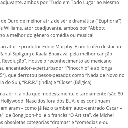
coadjuvante, ambos por “Tudo em Todo Lugar ao Mesmo
de Ouro de melhor atriz de série dramática (“Euphoria”),
es Williams, ator coadjuvante, ambos por “Abbott
como a melhor do gênero comédia ou musical.
le ao ator e produtor Eddie Murphy. E um troféu destacou
ahul Sipligunj e Kaala Bhairava, pela melhor canção
ião, Revolução”. Houve o reconhecimento ao mexicano
seu encantador-e-perturbador “Pinocchio” e ao longa
985”), que derrotou pesos-pesados como “Nada de Novo no
 do Sul), “R.R.R.” (Índia) e “Close” (Bélgica).
a abrir, ainda que modestamente e tardiamente (são 80
 Hollywood. Nascidos fora dos EUA, eles continuam
emiaram – como já fez o também auto-centrado Oscar –
”, de Bong Joon-ho, e o francês “O Artista”, de Michel
s obsoletas categorias “dramas” e “comédias e-ou