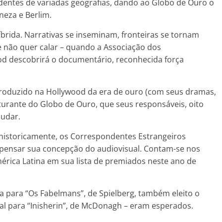
edentes de variadas geografias, dando ao Globo de Ouro o
neza e Berlim.
brida. Narrativas se inseminam, fronteiras se tornam
 não quer calar – quando a Associação dos
d descobrirá o documentário, reconhecida força
 produzido na Hollywood da era de ouro (com seus dramas,
turante do Globo de Ouro, que seus responsáveis, oito
udar.
s historicamente, os Correspondentes Estrangeiros
epensar sua concepção do audiovisual. Contam-se nos
mérica Latina em sua lista de premiados neste ano de
a para “Os Fabelmans”, de Spielberg, também eleito o
al para “Inisherin”, de McDonagh – eram esperados.