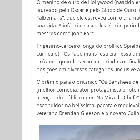
O menino de ouro de Hollywood (nascido em 
laureado pelo Oscar e pelo Globo de Ouro, a
Falbemans”, que ele escreveu com o dramat
sua vida. A infância e a adolescência, per
mestres como John Ford.
Trigésimo-terceiro longa do prolífico Spie
currículo), “Os Fabelmans” estreia nessa quin
próximo, quando serão anunciados os final
posições em diversas categorias. Inclusive a
O prêmio para o britânico “Os Banshees de 
(melhor comédia, ator protagonista e rote
atenção do público com “Na Mira do Chefe” (
escondidos na belíssima, pacata e medieval
veterano Brendan Gleeson e o novato Colin 