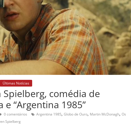
Últimas Notícias
 Spielberg, comédia de
 e “Argentina 1985”
,
,
,
0 comentários
Argentina 1985
Globo de Ouro
Martin McDonagh
Os
ven Spielberg