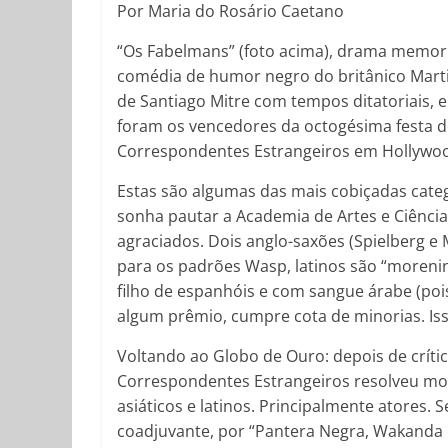
Por Maria do Rosário Caetano
“Os Fabelmans” (foto acima), drama memorial
comédia de humor negro do britânico Marti
de Santiago Mitre com tempos ditatoriais, 
foram os vencedores da octogésima festa 
Correspondentes Estrangeiros em Hollywo
Estas são algumas das mais cobiçadas cate
sonha pautar a Academia de Artes e Ciênci
agraciados. Dois anglo-saxões (Spielberg e 
para os padrões Wasp, latinos são “moreni
filho de espanhóis e com sangue árabe (poi
algum prêmio, cumpre cota de minorias. Isso
Voltando ao Globo de Ouro: depois de críti
Correspondentes Estrangeiros resolveu mos
asiáticos e latinos. Principalmente atores.
coadjuvante, por “Pantera Negra, Wakanda p