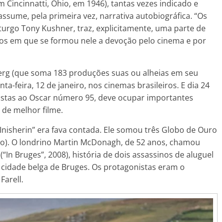
Cincinnatti, Ohio, em 1946), tantas vezes indicado e
ssume, pela primeira vez, narrativa autobiográfica. “Os
urgo Tony Kushner, traz, explicitamente, uma parte de
íodos em que se formou nele a devoção pelo cinema e por
lberg (que soma 183 produções suas ou alheias em seu
ta-feira, 12 de janeiro, nos cinemas brasileiros. E dia 24
istas ao Oscar número 95, deve ocupar importantes
 de melhor filme.
Inisherin” era fava contada. Ele somou três Globo de Ouro
iro). O londrino Martin McDonagh, de 52 anos, chamou
“In Bruges”, 2008), história de dois assassinos de aluguel
 cidade belga de Bruges. Os protagonistas eram o
Farell.