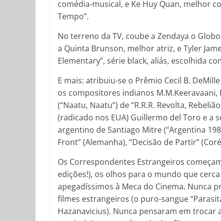
comédia-musical, e Ke Huy Quan, melhor 
Tempo”.
No terreno da TV, coube a Zendaya o Globo 
a Quinta Brunson, melhor atriz, e Tyler Jam
Elementary”, série black, aliás, escolhida 
E mais: atribuiu-se o Prêmio Cecil B. DeMil
os compositores indianos M.M.Keeravaani, R
(“Naatu, Naatu”) de “R.R.R. Revolta, Rebel
(radicado nos EUA) Guillermo del Toro e a 
argentino de Santiago Mitre (“Argentina 1
Front” (Alemanha), “Decisão de Partir” (Coréia
Os Correspondentes Estrangeiros começam 
edições!), os olhos para o mundo que cerca
apegadíssimos à Meca do Cinema. Nunca pr
filmes estrangeiros (o puro-sangue “Parasita
Hazanavicius). Nunca pensaram em trocar a