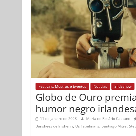
Festivais, Mostras e Eventos
Notícias
Slideshow
Globo de Ouro premia
humor negro irlandesa
11 de janeiro de 2023
Maria do Rosário Caetano
,
,
,
Banshees de Inisherin
Os Fabelmans
Santiago Mitre
Ste