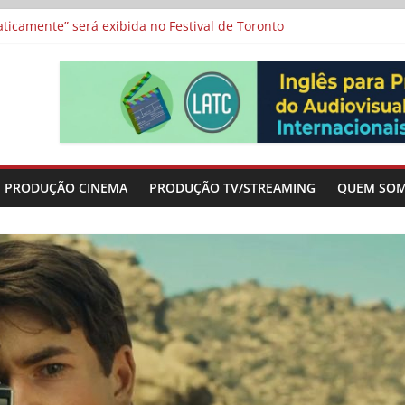
a”, “Os Feiticeiros Inocentes” e filme-tributo de Wajda a Zbigniew
icamente” será exibida no Festival de Toronto
 protagonizam adaptação brasileira de série argentina para o cin
vismo e divide prêmio principal entre “Manas” e “O Agente Secreto”
-metragens sobre envelhecimento criados a partir de histórias de
PRODUÇÃO CINEMA
PRODUÇÃO TV/STREAMING
QUEM SO