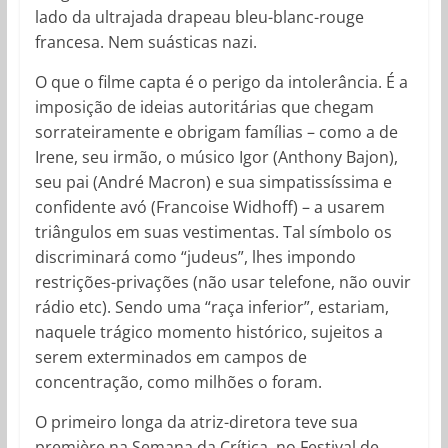
lado da ultrajada drapeau bleu-blanc-rouge
francesa. Nem suásticas nazi.
O que o filme capta é o perigo da intolerância. É a
imposição de ideias autoritárias que chegam
sorrateiramente e obrigam famílias – como a de
Irene, seu irmão, o músico Igor (Anthony Bajon),
seu pai (André Macron) e sua simpatissíssima e
confidente avó (Francoise Widhoff) – a usarem
triângulos em suas vestimentas. Tal símbolo os
discriminará como “judeus”, lhes impondo
restrições-privações (não usar telefone, não ouvir
rádio etc). Sendo uma “raça inferior”, estariam,
naquele trágico momento histórico, sujeitos a
serem exterminados em campos de
concentração, como milhões o foram.
O primeiro longa da atriz-diretora teve sua
première na Semana da Crítica, no Festival de