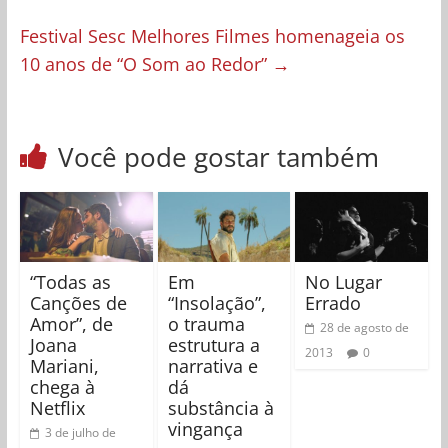
Festival Sesc Melhores Filmes homenageia os
10 anos de “O Som ao Redor”
→
Você pode gostar também
“Todas as
Em
No Lugar
Canções de
“Insolação”,
Errado
Amor”, de
o trauma
28 de agosto de
Joana
estrutura a
2013
0
Mariani,
narrativa e
chega à
dá
Netflix
substância à
vingança
3 de julho de