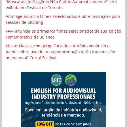
“Máscaras de Oxigênio Não Cairão Automaticamente” será
exibida no Festival de Toronto
Animage anuncia filmes selecionados e abre inscrições para
sessões de pitching
FAM anuncia os primeiros filmes selecionados de sua edição
comemorativa de 30 anos
Masterclasses com Jorge Furtado e Antônio Venâncio e
painel sobre uso de IA na pó-produção terão transmissão
online no 4º Curta! Festival