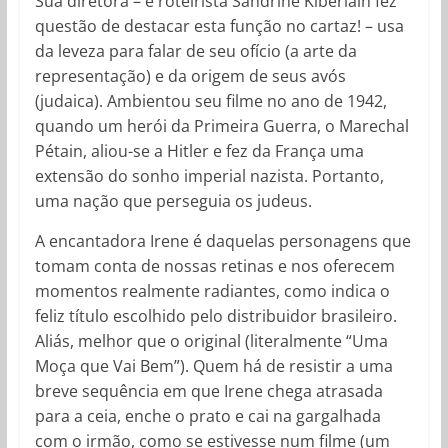
Sua diretora – e roteirista Sandrine Kiberlain fez
questão de destacar esta função no cartaz! – usa
da leveza para falar de seu ofício (a arte da
representação) e da origem de seus avós
(judaica). Ambientou seu filme no ano de 1942,
quando um herói da Primeira Guerra, o Marechal
Pétain, aliou-se a Hitler e fez da França uma
extensão do sonho imperial nazista. Portanto,
uma nação que perseguia os judeus.
A encantadora Irene é daquelas personagens que
tomam conta de nossas retinas e nos oferecem
momentos realmente radiantes, como indica o
feliz título escolhido pelo distribuidor brasileiro.
Aliás, melhor que o original (literalmente “Uma
Moça que Vai Bem”). Quem há de resistir a uma
breve sequência em que Irene chega atrasada
para a ceia, enche o prato e cai na gargalhada
com o irmão, como se estivesse num filme (um