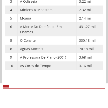
3
A Odisseia
3,22 mi
4
Minions & Monsters
2,32 mi
5
Moana
2,14 mi
6
A Morte Do Demônio - Em
431,27 mil
Chamas
5
O Convite
330,18 mil
8
Águas Mortais
70,18 mil
9
A Professora De Piano (2001)
3,68 mil
10
As Cores do Tempo
3,16 mil