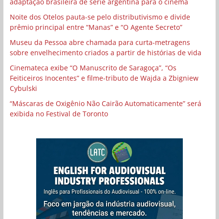
adaptação brasileira de série argentina para o cinema
Noite dos Otelos pauta-se pelo distributivismo e divide
prêmio principal entre “Manas” e “O Agente Secreto”
Museu da Pessoa abre chamada para curta-metragens
sobre envelhecimento criados a partir de histórias de vida
Cinemateca exibe “O Manuscrito de Saragoça”, “Os
Feiticeiros Inocentes” e filme-tributo de Wajda a Zbigniew
Cybulski
“Máscaras de Oxigênio Não Cairão Automaticamente” será
exibida no Festival de Toronto