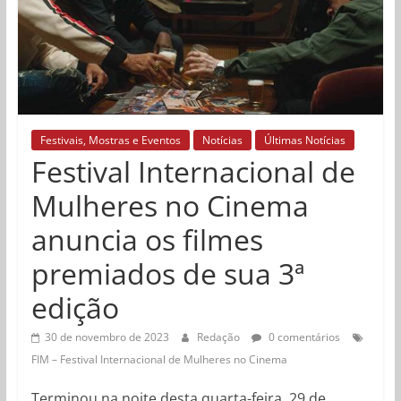
Festivais, Mostras e Eventos
Notícias
Últimas Notícias
Festival Internacional de
Mulheres no Cinema
anuncia os filmes
premiados de sua 3ª
edição
30 de novembro de 2023
Redação
0 comentários
FIM – Festival Internacional de Mulheres no Cinema
Terminou na noite desta quarta-feira, 29 de