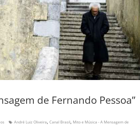
ensagem de Fernando Pessoa”
,
,
ios
André Luiz Oliveira
Canal Brasil
Mito e Música - A Mensagem de