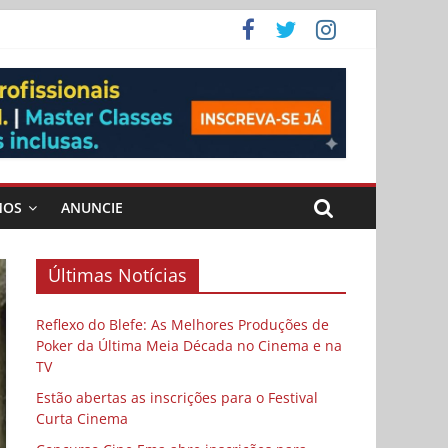
ema
MOS
ANUNCIE
Últimas Notícias
Reflexo do Blefe: As Melhores Produções de
Poker da Última Meia Década no Cinema e na
TV
Estão abertas as inscrições para o Festival
Curta Cinema