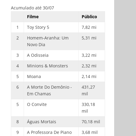
Acumulado até 30/07
Filme
Público
1
Toy Story 5
7,82 mi
2
Homem-Aranha: Um
5,31 mi
Novo Dia
3
A Odisseia
3,22 mi
4
Minions & Monsters
2,32 mi
5
Moana
2,14 mi
6
A Morte Do Demônio -
431,27
Em Chamas
mil
5
O Convite
330,18
mil
8
Águas Mortais
70,18 mil
9
A Professora De Piano
3,68 mil