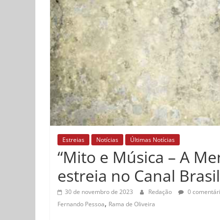
Estreias
Notícias
Últimas Notícias
“Mito e Música – A M
estreia no Canal Brasil
30 de novembro de 2023
Redação
0 comentár
,
Fernando Pessoa
Rama de Oliveira