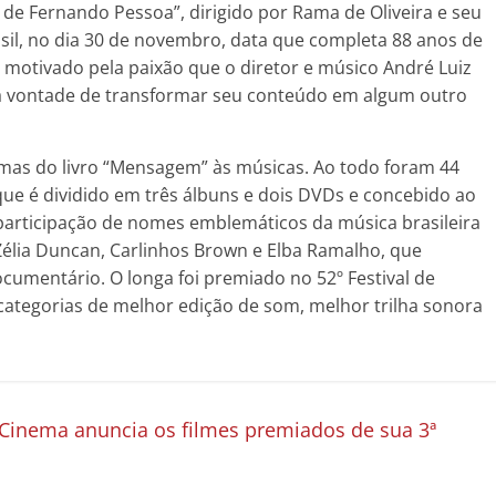
 de Fernando Pessoa”, dirigido por Rama de Oliveira e seu
rasil, no dia 30 de novembro, data que completa 88 anos de
i motivado pela paixão que o diretor e músico André Luiz
ua vontade de transformar seu conteúdo em algum outro
mas do livro “Mensagem” às músicas. Ao todo foram 44
ue é dividido em três álbuns e dois DVDs e concebido ao
participação de nomes emblemáticos da música brasileira
élia Duncan, Carlinhos Brown e Elba Ramalho, que
mentário. O longa foi premiado no 52º Festival de
 categorias de melhor edição de som, melhor trilha sonora
 Cinema anuncia os filmes premiados de sua 3ª