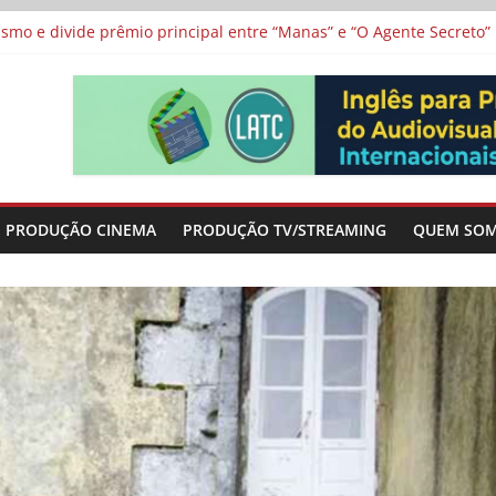
 protagonizam adaptação brasileira de série argentina para o cin
vismo e divide prêmio principal entre “Manas” e “O Agente Secreto”
 de Poker da Última Meia Década no Cinema e na TV
al Curta Cinema
lunos de escolas públicas
PRODUÇÃO CINEMA
PRODUÇÃO TV/STREAMING
QUEM SO