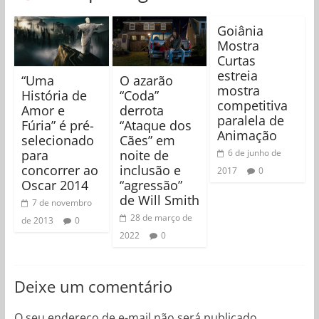
Goiânia
Mostra
Curtas
estreia
“Uma
O azarão
mostra
História de
“Coda”
competitiva
Amor e
derrota
paralela de
Fúria” é pré-
“Ataque dos
Animação
selecionado
Cães” em
para
noite de
6 de junho de
concorrer ao
inclusão e
2017
0
Oscar 2014
“agressão”
de Will Smith
7 de novembro
28 de março de
de 2013
0
2022
0
Deixe um comentário
O seu endereço de e-mail não será publicado.