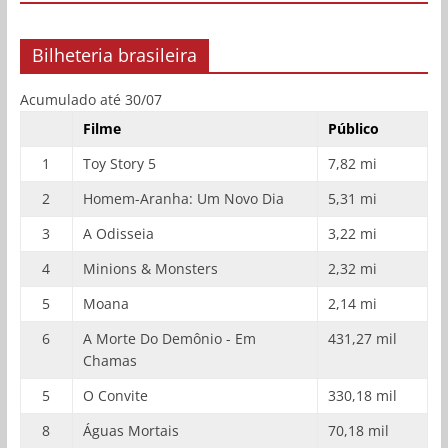
Bilheteria brasileira
Acumulado até 30/07
Filme
Público
1
Toy Story 5
7,82 mi
2
Homem-Aranha: Um Novo Dia
5,31 mi
3
A Odisseia
3,22 mi
4
Minions & Monsters
2,32 mi
5
Moana
2,14 mi
6
A Morte Do Demônio - Em
431,27 mil
Chamas
5
O Convite
330,18 mil
8
Águas Mortais
70,18 mil