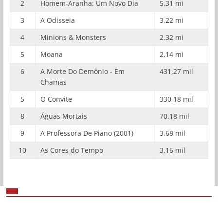
2
Homem-Aranha: Um Novo Dia
5,31 mi
3
A Odisseia
3,22 mi
4
Minions & Monsters
2,32 mi
5
Moana
2,14 mi
6
A Morte Do Demônio - Em
431,27 mil
Chamas
5
O Convite
330,18 mil
8
Águas Mortais
70,18 mil
9
A Professora De Piano (2001)
3,68 mil
10
As Cores do Tempo
3,16 mil