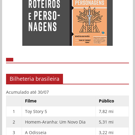
Bilheteria brasileira
Acumulado até 30/07
Filme
Público
1
Toy Story 5
7,82 mi
2
Homem-Aranha: Um Novo Dia
5,31 mi
3
A Odisseia
3,22 mi