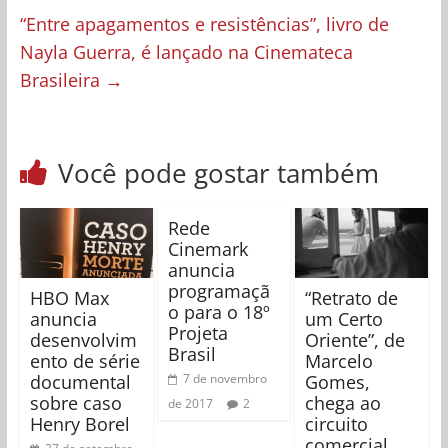
“Entre apagamentos e resistências”, livro de
Nayla Guerra, é lançado na Cinemateca
Brasileira
→
Você pode gostar também
Rede
Cinemark
anuncia
programaçã
HBO Max
“Retrato de
o para o 18º
anuncia
um Certo
Projeta
desenvolvim
Oriente”, de
Brasil
ento de série
Marcelo
documental
Gomes,
7 de novembro
sobre caso
chega ao
de 2017
2
Henry Borel
circuito
comercial