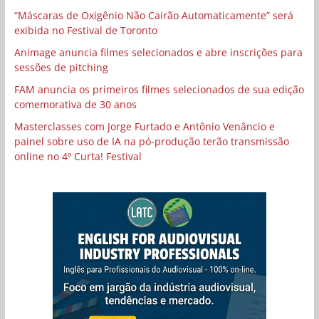
“Máscaras de Oxigênio Não Cairão Automaticamente” será
exibida no Festival de Toronto
Animage anuncia filmes selecionados e abre inscrições para
sessões de pitching
FAM anuncia os primeiros filmes selecionados de sua edição
comemorativa de 30 anos
Masterclasses com Jorge Furtado e Antônio Venâncio e
painel sobre uso de IA na pó-produção terão transmissão
online no 4º Curta! Festival