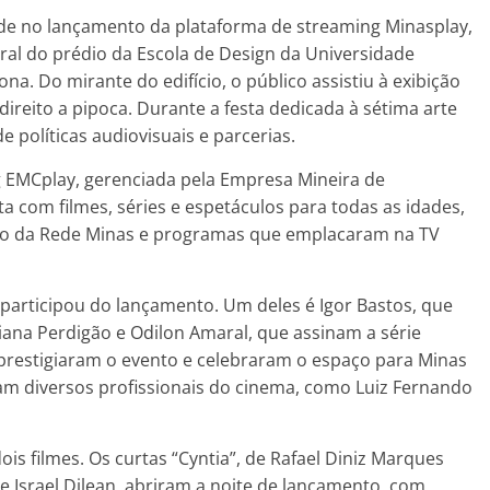
de no lançamento da plataforma de streaming Minasplay,
teral do prédio da Escola de Design da Universidade
a. Do mirante do edifício, o público assistiu à exibição
ireito a pipoca. Durante a festa dedicada à sétima arte
 políticas audiovisuais e parcerias.
g EMCplay, gerenciada pela Empresa Mineira de
 com filmes, séries e espetáculos para todas as idades,
vo da Rede Minas e programas que emplacaram na TV
 participou do lançamento. Um deles é Igor Bastos, que
uliana Perdigão e Odilon Amaral, que assinam a série
restigiaram o evento e celebraram o espaço para Minas
aram diversos profissionais do cinema, como Luiz Fernando
is filmes. Os curtas “Cyntia”, de Rafael Diniz Marques
a e Israel Dilean, abriram a noite de lançamento, com