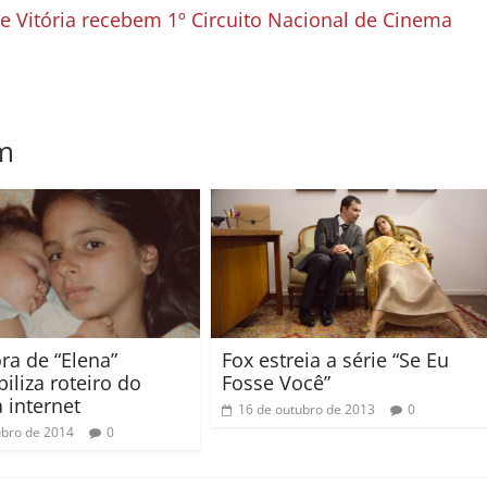
 e Vitória recebem 1º Circuito Nacional de Cinema
m
ra de “Elena”
Fox estreia a série “Se Eu
iliza roteiro do
Fosse Você”
 internet
16 de outubro de 2013
0
ubro de 2014
0