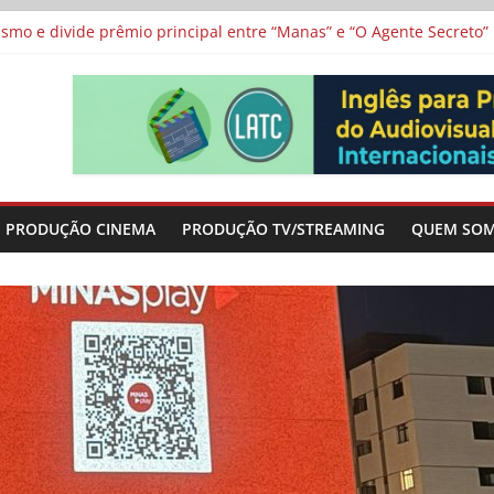
 protagonizam adaptação brasileira de série argentina para o cin
vismo e divide prêmio principal entre “Manas” e “O Agente Secreto”
 de Poker da Última Meia Década no Cinema e na TV
al Curta Cinema
lunos de escolas públicas
PRODUÇÃO CINEMA
PRODUÇÃO TV/STREAMING
QUEM SO