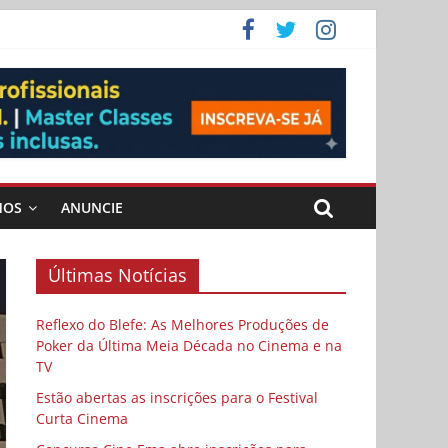
ema
MOS
ANUNCIE
Últimas Notícias
Reflexo do Blefe: As Melhores Produções de
Poker da Última Meia Década no Cinema e na
TV
Estão abertas as inscrições para o Festival
Curta Cinema