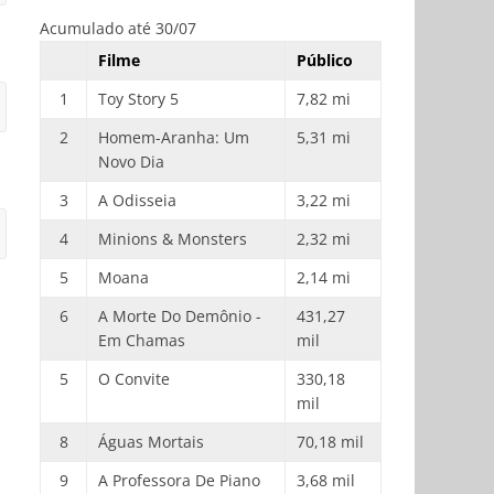
Acumulado até 30/07
Filme
Público
1
Toy Story 5
7,82 mi
2
Homem-Aranha: Um
5,31 mi
Novo Dia
3
A Odisseia
3,22 mi
4
Minions & Monsters
2,32 mi
5
Moana
2,14 mi
6
A Morte Do Demônio -
431,27
Em Chamas
mil
5
O Convite
330,18
mil
8
Águas Mortais
70,18 mil
9
A Professora De Piano
3,68 mil