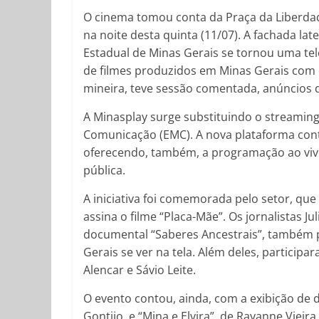
O cinema tomou conta da Praça da Liberda
na noite desta quinta (11/07). A fachada la
Estadual de Minas Gerais se tornou uma telon
de filmes produzidos em Minas Gerais com d
mineira, teve sessão comentada, anúncios de
A Minasplay surge substituindo o streamin
Comunicação (EMC). A nova plataforma conta
oferecendo, também, a programação ao vi
pública.
A iniciativa foi comemorada pelo setor, que
assina o filme “Placa-Mãe”. Os jornalistas J
documental “Saberes Ancestrais”, também p
Gerais se ver na tela. Além deles, particip
Alencar e Sávio Leite.
O evento contou, ainda, com a exibição de do
Gontijo, e “Mina e Elvira”, de Rayanne Vieir