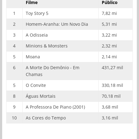
Filme
Público
1
Toy Story 5
7,82 mi
2
Homem-Aranha: Um Novo Dia
5,31 mi
3
A Odisseia
3,22 mi
4
Minions & Monsters
2,32 mi
5
Moana
2,14 mi
6
A Morte Do Demônio - Em
431,27 mil
Chamas
5
O Convite
330,18 mil
8
Águas Mortais
70,18 mil
9
A Professora De Piano (2001)
3,68 mil
10
As Cores do Tempo
3,16 mil