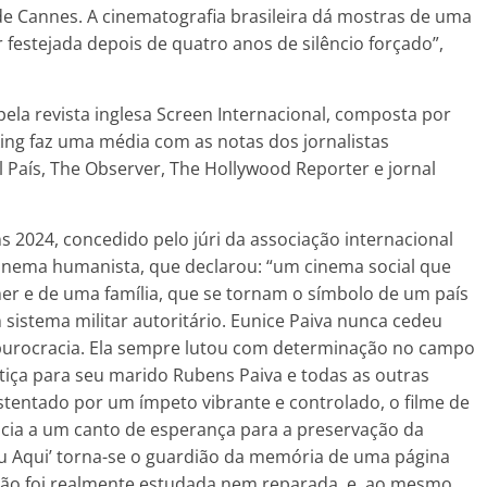
 de Cannes. A cinematografia brasileira dá mostras de uma
 festejada depois de quatro anos de silêncio forçado”,
 pela revista inglesa Screen Internacional, composta por
ing faz uma média com as notas dos jornalistas
l País, The Observer, The Hollywood Reporter e jornal
 2024, concedido pelo júri da associação internacional
nema humanista, que declarou: “um cinema social que
her e de uma família, que se tornam o símbolo de um país
m sistema militar autoritário. Eunice Paiva nunca cedeu
 burocracia. Ela sempre lutou com determinação no campo
stiça para seu marido Rubens Paiva e todas as outras
stentado por um ímpeto vibrante e controlado, o filme de
úncia a um canto de esperança para a preservação da
ou Aqui’ torna-se o guardião da memória de uma página
 não foi realmente estudada nem reparada, e, ao mesmo