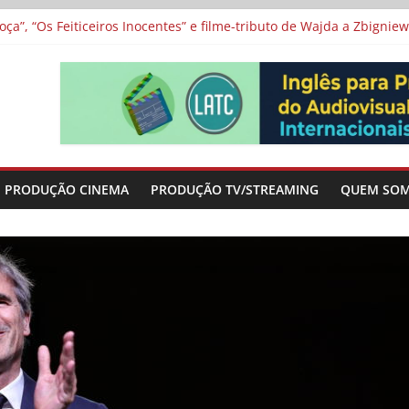
a”, “Os Feiticeiros Inocentes” e filme-tributo de Wajda a Zbigniew
icamente” será exibida no Festival de Toronto
 protagonizam adaptação brasileira de série argentina para o cin
vismo e divide prêmio principal entre “Manas” e “O Agente Secreto”
-metragens sobre envelhecimento criados a partir de histórias de
PRODUÇÃO CINEMA
PRODUÇÃO TV/STREAMING
QUEM SO