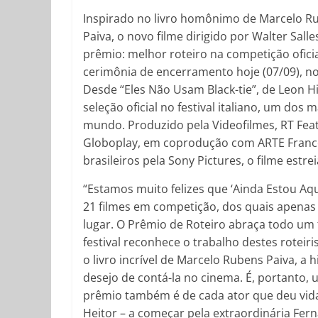
Inspirado no livro homônimo de Marcelo Rub
Paiva, o novo filme dirigido por Walter Sall
prêmio: melhor roteiro na competição oficia
cerimônia de encerramento hoje (07/09), no
Desde “Eles Não Usam Black-tie”, de Leon 
seleção oficial no festival italiano, um dos
mundo. Produzido pela Videofilmes, RT Featu
Globoplay, em coprodução com ARTE France
brasileiros pela Sony Pictures, o filme est
“Estamos muito felizes que ‘Ainda Estou A
21 filmes em competição, dos quais apenas
lugar. O Prêmio de Roteiro abraça todo um 
festival reconhece o trabalho destes roteir
o livro incrível de Marcelo Rubens Paiva, a h
desejo de contá-la no cinema. É, portanto,
prêmio também é de cada ator que deu vida
Heitor – a começar pela extraordinária Fern