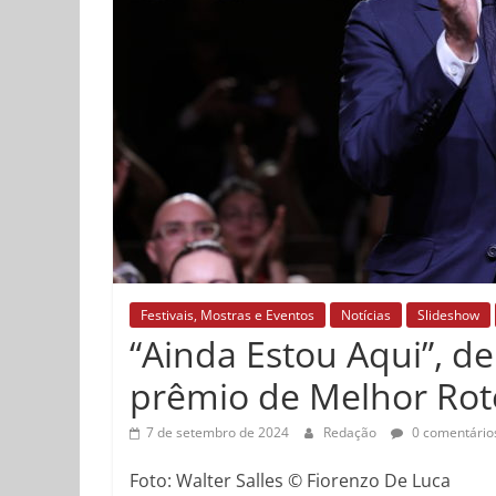
Festivais, Mostras e Eventos
Notícias
Slideshow
“Ainda Estou Aqui”, de
prêmio de Melhor Rote
7 de setembro de 2024
Redação
0 comentário
Foto: Walter Salles © Fiorenzo De Luca