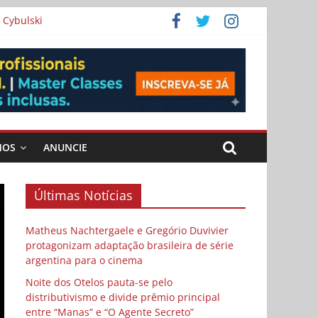
 Cybulski
ema
 vida
MOS
ANUNCIE
Últimas Notícias
Matheus Nachtergaele e Gregório Duvivier
protagonizam adaptação brasileira de série
argentina para o cinema
Noite dos Otelos pauta-se pelo
distributivismo e divide prêmio principal
entre “Manas” e “O Agente Secreto”