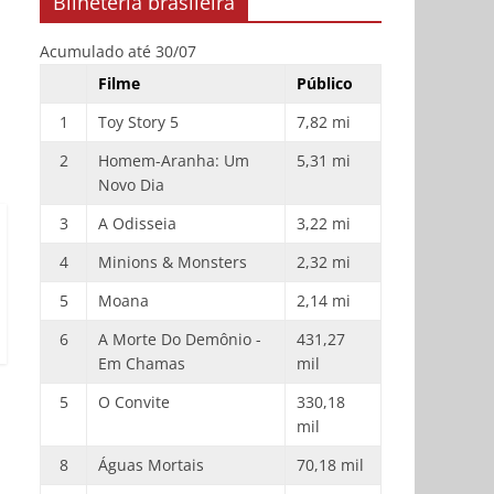
Bilheteria brasileira
Acumulado até 30/07
Filme
Público
1
Toy Story 5
7,82 mi
2
Homem-Aranha: Um
5,31 mi
Novo Dia
3
A Odisseia
3,22 mi
4
Minions & Monsters
2,32 mi
5
Moana
2,14 mi
6
A Morte Do Demônio -
431,27
Em Chamas
mil
5
O Convite
330,18
mil
8
Águas Mortais
70,18 mil