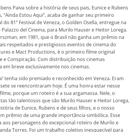
ens Paiva sobre a história de seus pais, Eunice e Rubens
es, “Ainda Estou Aqui”, acaba de ganhar seu primeiro
l do 81º Festival de Veneza, o Golden Osella, entregue na
 Palazzo del Cinema, para Murilo Hauser e Heitor Lorega.
Hirszman, em 1981, que o Brasil não ganha um prêmio na
 mais respeitados e prestigiosos eventos de cinema do
res e Mact Productions, é o primeiro filme original
 e Conspiração. Com distribuição nos cinemas
reia em breve exclusivamente nos cinemas.
qui’ tenha sido premiado e reconhecido em Veneza. Eram
 sete se reencontraram hoje. É uma honra estar nesse
filme, porque um roteiro é a sua argamassa. Nele, o
istas tão talentosos que são Murilo Hauser e Heitor Lorega,
istória de Eunice, Rubens e de seus filhos, e o nosso
 um prêmio de uma grande importância simbólica. Esse
 aos personagens do excepcional roteiro de Murilo e
anda Torres. Foi um trabalho coletivo inesquecível para