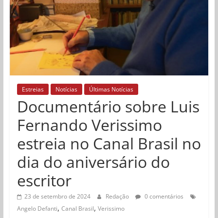
Estreias
Notícias
Últimas Notícias
Documentário sobre Luis
Fernando Verissimo
estreia no Canal Brasil no
dia do aniversário do
escritor
23 de setembro de 2024
Redação
0 comentários
,
,
Angelo Defanti
Canal Brasil
Verissimo