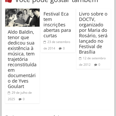
Festival Eca
Livro sobre o
tem
DOCTV,
inscrições
organizado
abertas para
por Maria do
Aldo Baldin,
curtas
Rosário, será
tenor que
lançado no
dedicou sua
23 de setembro
Festival de
existência à
de 2014
0
Brasília
música, tem
trajetória
12 de setembro
reconstituída
de 2012
0
em
documentári
o de Yves
Goulart
29 de julho de
2025
0