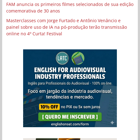
FAM anuncia os primeiros filmes selecionados de sua edição
comemorativa de 30 anos
Masterclasses com Jorge Furtado e Antônio Venâncio e
painel sobre uso de IA na pó-produção terão transmissão
online no 4º Curta! Festival