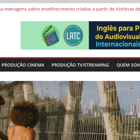
vismo e divide prêmio principal entre “Manas” e “O Agente Secreto”
-metragens sobre envelhecimento criados a partir de histórias de
al Curta Cinema
lunos de escolas públicas
 protagonizam adaptação brasileira de série argentina para o cin
PRODUÇÃO CINEMA
PRODUÇÃO TV/STREAMING
QUEM SO