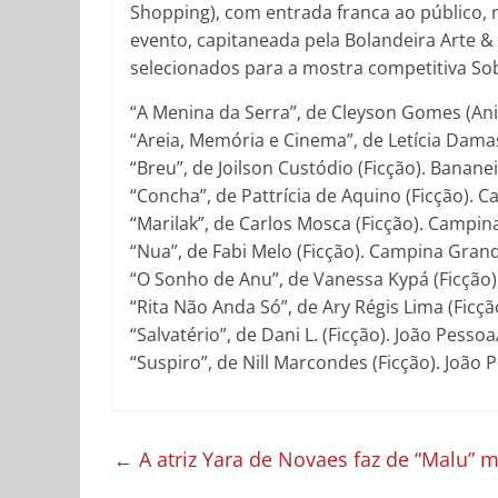
Shopping), com entrada franca ao público, 
evento, capitaneada pela Bolandeira Arte &
selecionados para a mostra competitiva Sob
“A Menina da Serra”, de Cleyson Gomes (Ani
“Areia, Memória e Cinema”, de Letícia Dama
“Breu”, de Joilson Custódio (Ficção). Banane
“Concha”, de Pattrícia de Aquino (Ficção).
“Marilak”, de Carlos Mosca (Ficção). Campi
“Nua”, de Fabi Melo (Ficção). Campina Gran
“O Sonho de Anu”, de Vanessa Kypá (Ficção).
“Rita Não Anda Só”, de Ary Régis Lima (Ficçã
“Salvatério”, de Dani L. (Ficção). João Pesso
“Suspiro”, de Nill Marcondes (Ficção). João 
←
A atriz Yara de Novaes faz de “Malu” 