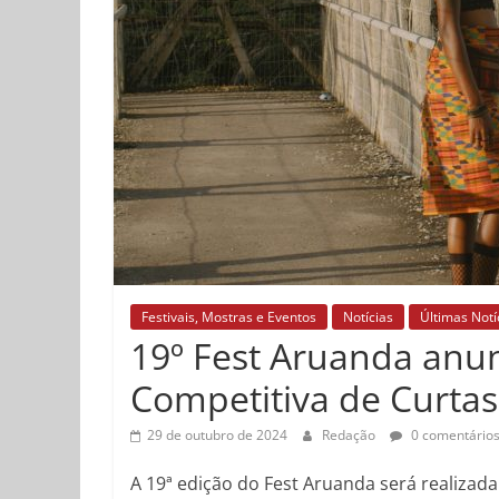
Festivais, Mostras e Eventos
Notícias
Últimas Notí
19º Fest Aruanda anu
Competitiva de Curta
29 de outubro de 2024
Redação
0 comentário
A 19ª edição do Fest Aruanda será realizad