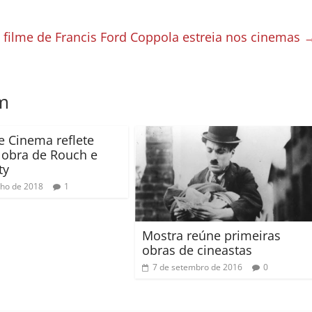
filme de Francis Ford Coppola estreia nos cinemas
m
e Cinema reflete
 obra de Rouch e
ty
nho de 2018
1
Mostra reúne primeiras
obras de cineastas
7 de setembro de 2016
0