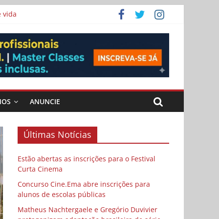
 vida
ema
MOS
ANUNCIE
Últimas Notícias
Estão abertas as inscrições para o Festival
Curta Cinema
Concurso Cine.Ema abre inscrições para
alunos de escolas públicas
Matheus Nachtergaele e Gregório Duvivier