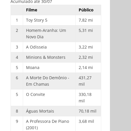
Acumulado até 30/07
Filme
Público
1
Toy Story 5
7,82 mi
2
Homem-Aranha: Um
5,31 mi
Novo Dia
3
A Odisseia
3,22 mi
4
Minions & Monsters
2,32 mi
5
Moana
2,14 mi
6
A Morte Do Demônio -
431,27
Em Chamas
mil
5
O Convite
330,18
mil
8
Águas Mortais
70,18 mil
9
A Professora De Piano
3,68 mil
(2001)