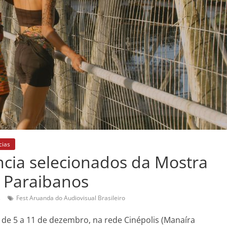
cias
ncia selecionados da Mostra
s Paraibanos
s
Fest Aruanda do Audiovisual Brasileiro
a de 5 a 11 de dezembro, na rede Cinépolis (Manaíra