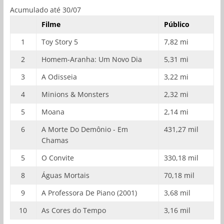
Acumulado até 30/07
Filme
Público
1
Toy Story 5
7,82 mi
2
Homem-Aranha: Um Novo Dia
5,31 mi
3
A Odisseia
3,22 mi
4
Minions & Monsters
2,32 mi
5
Moana
2,14 mi
6
A Morte Do Demônio - Em
431,27 mil
Chamas
5
O Convite
330,18 mil
8
Águas Mortais
70,18 mil
9
A Professora De Piano (2001)
3,68 mil
10
As Cores do Tempo
3,16 mil