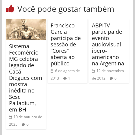
Você pode gostar também
Francisco
ABPITV
Garcia
participa de
participa de
evento
sessão de
audiovisual
Sistema
“Cores”
ibero-
Fecomércio
aberta ao
americano
MG celebra
público
na Argentina
legado de
Cacá
6 de agosto de
12 de novembro
Diegues com
2013
1
de 2012
0
mostra
inédita no
Sesc
Palladium,
em BH
10 de outubro de
2025
0