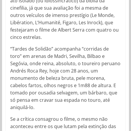
ato isolado (ou idiossincrático) da bíblia da
cinefilia, já que sua avaliação foi a mesma de
outros veículos de imenso prestígio (Le Monde,
Libération, L’Humanité, Figaro, Les Inrock), que
festejaram o filme de Albert Serra com quatro ou
cinco estrelas.
“Tardes de Solidão” acompanha “corridas de
toro” em arenas de Madri, Sevilha, Bilbao e
Segóvia, onde reina, absoluto, o toureiro peruano
Andrés Roca Rey, hoje com 28 anos, um
monumento de beleza bruta, pele morena,
cabelos fartos, olhos negros e 1m88 de altura. E
tomado por ousadia selvagem, um bárbaro, que
só pensa em cravar sua espada no touro, até
aniquilá-lo.
Se a crítica consagrou o filme, o mesmo não
aconteceu entre os que lutam pela extinção das