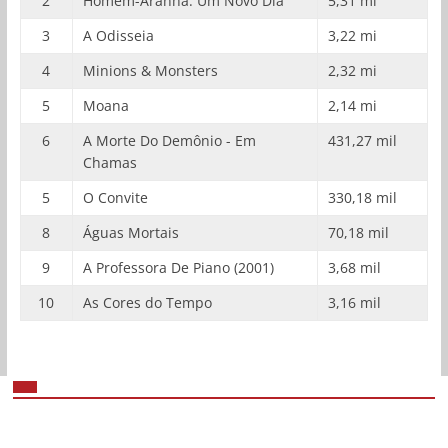
2
Homem-Aranha: Um Novo Dia
5,31 mi
3
A Odisseia
3,22 mi
4
Minions & Monsters
2,32 mi
5
Moana
2,14 mi
6
A Morte Do Demônio - Em
431,27 mil
Chamas
5
O Convite
330,18 mil
8
Águas Mortais
70,18 mil
9
A Professora De Piano (2001)
3,68 mil
10
As Cores do Tempo
3,16 mil