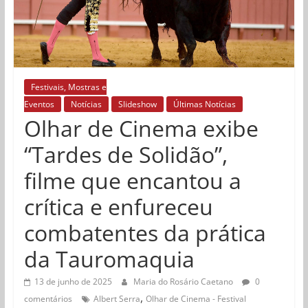
Festivais, Mostras e
Eventos
Notícias
Slideshow
Últimas Notícias
Olhar de Cinema exibe
“Tardes de Solidão”,
filme que encantou a
crítica e enfureceu
combatentes da prática
da Tauromaquia
13 de junho de 2025
Maria do Rosário Caetano
0
,
comentários
Albert Serra
Olhar de Cinema - Festival