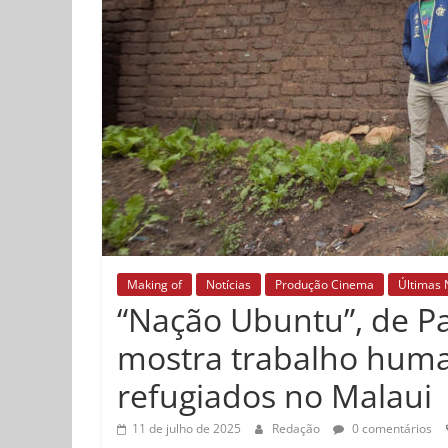
Making of
Notícias
Produção Cinema
Últimas 
“Nação Ubuntu”, de Pa
mostra trabalho hum
refugiados no Malaui
11 de julho de 2025
Redação
0 comentários