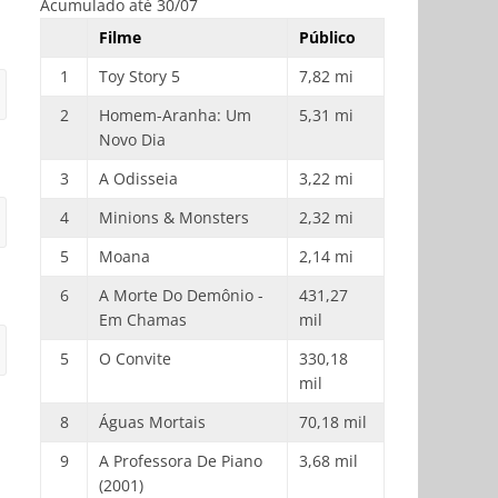
Acumulado até 30/07
Filme
Público
1
Toy Story 5
7,82 mi
2
Homem-Aranha: Um
5,31 mi
Novo Dia
3
A Odisseia
3,22 mi
4
Minions & Monsters
2,32 mi
5
Moana
2,14 mi
6
A Morte Do Demônio -
431,27
Em Chamas
mil
5
O Convite
330,18
mil
8
Águas Mortais
70,18 mil
9
A Professora De Piano
3,68 mil
(2001)