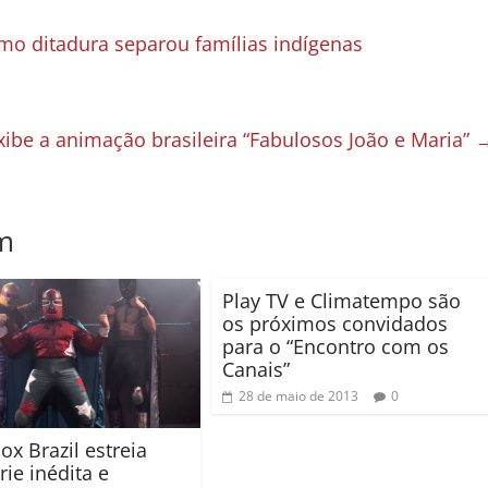
mo ditadura separou famílias indígenas
xibe a animação brasileira “Fabulosos João e Maria”
m
Play TV e Climatempo são
os próximos convidados
para o “Encontro com os
Canais”
28 de maio de 2013
0
ox Brazil estreia
rie inédita e