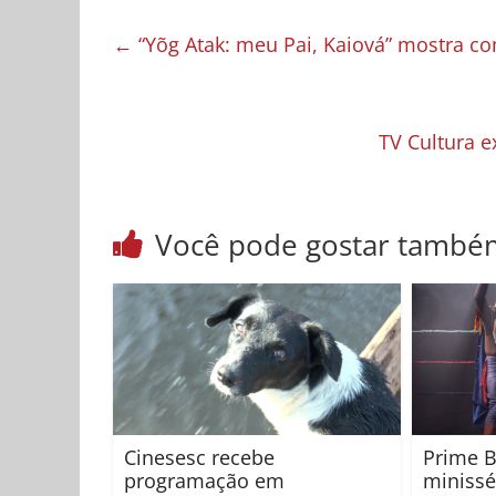
←
“Yõg Atak: meu Pai, Kaiová” mostra co
TV Cultura e
Você pode gostar també
Cinesesc recebe
Prime B
programação em
minissé