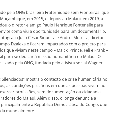
ado pela ONG brasileira Fraternidade sem Fronteiras, que
 Moçambique, em 2015, e depois ao Malaui, em 2019, a
vidou o diretor e amigo Paulo Henrique Fontenelle para
o convite como viu a oportunidade para um documentário.
fotografia Julio Cesar Siqueira e Andrei Moreira, diretor
ampo Dzaleka e ficaram impactados com o projeto para
s que viviam neste campo – Maick, Prince, Feli e Frank –
asil para se dedicar à missão humanitária no Malaui. O
bilizado pela ONG, fundada pelo ativista social Wagner
Silenciados” mostra o contexto de crise humanitária no
ridos, as condições precárias em que as pessoas vivem no
 exercer profissões, sem documentação ou cidadania
radores do Malaui. Além disso, o longa denuncia a
ca, principalmente a República Democrática do Congo, que
iada mundialmente.