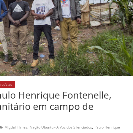
Notícias
ulo Henrique Fontenelle,
anitário em campo de
,
,
Migdal Filmes
Nação Ubuntu - A Voz dos Silenciados
Paulo Henrique