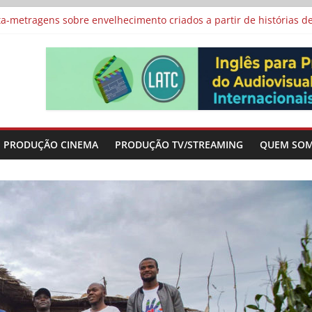
vismo e divide prêmio principal entre “Manas” e “O Agente Secreto”
-metragens sobre envelhecimento criados a partir de histórias de
al Curta Cinema
lunos de escolas públicas
 protagonizam adaptação brasileira de série argentina para o cin
PRODUÇÃO CINEMA
PRODUÇÃO TV/STREAMING
QUEM SO