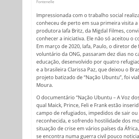
Fontenelle
Impressionada com o trabalho social realiz
conheceu de perto em sua primeira visita a
produtora Iafa Britz, da Migdal Filmes, con
conhecer a iniciativa. Ele não só aceitou 
Em março de 2020, Iafa, Paulo, o diretor de 
voluntário da ONG, passaram dez dias no c
educação, desenvolvido por quatro refugiado
e a brasileira Clarissa Paz, que deixou o Br
projeto batizado de “Nação Ubuntu”, foi via
Moura.
O documentário “Nação Ubuntu – A Voz dos 
qual Maick, Prince, Feli e Frank estão inse
campo de refugiados, impedidos de sair ou
reconhecida, e sofrendo hostilidade dos mo
situação de crise em vários países da Áfri
se encontra numa guerra civil pouco notic