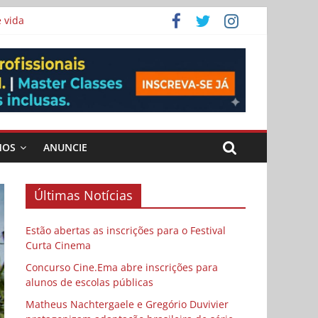
 vida
ema
MOS
ANUNCIE
Últimas Notícias
Estão abertas as inscrições para o Festival
Curta Cinema
Concurso Cine.Ema abre inscrições para
alunos de escolas públicas
Matheus Nachtergaele e Gregório Duvivier