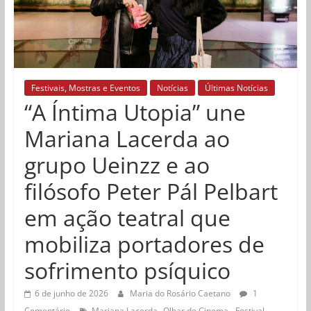
Festivais, Mostras e Eventos
Notícias
Últimas Notícias
“A Íntima Utopia” une
Mariana Lacerda ao
grupo Ueinzz e ao
filósofo Peter Pál Pelbart
em ação teatral que
mobiliza portadores de
sofrimento psíquico
6 de junho de 2026
Maria do Rosário Caetano
1
,
Comentário
Mariana Lacerda
Olhar de Cinema - Festival