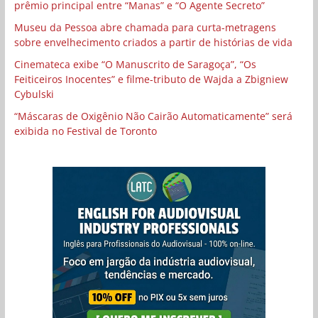
prêmio principal entre “Manas” e “O Agente Secreto”
Museu da Pessoa abre chamada para curta-metragens
sobre envelhecimento criados a partir de histórias de vida
Cinemateca exibe “O Manuscrito de Saragoça”, “Os
Feiticeiros Inocentes” e filme-tributo de Wajda a Zbigniew
Cybulski
“Máscaras de Oxigênio Não Cairão Automaticamente” será
exibida no Festival de Toronto