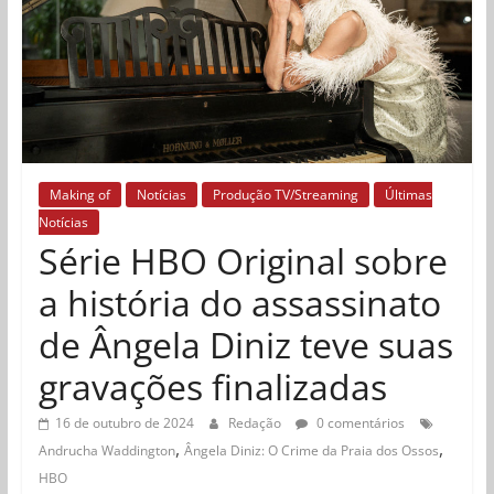
Making of
Notícias
Produção TV/Streaming
Últimas
Notícias
Série HBO Original sobre
a história do assassinato
de Ângela Diniz teve suas
gravações finalizadas
16 de outubro de 2024
Redação
0 comentários
,
,
Andrucha Waddington
Ângela Diniz: O Crime da Praia dos Ossos
HBO