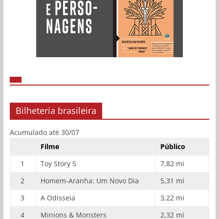
Bilheteria brasileira
Acumulado até 30/07
Filme
Público
1
Toy Story 5
7,82 mi
2
Homem-Aranha: Um Novo Dia
5,31 mi
3
A Odisseia
3,22 mi
4
Minions & Monsters
2,32 mi