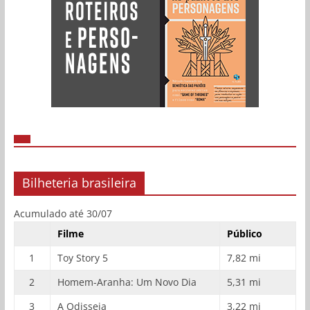
Bilheteria brasileira
Acumulado até 30/07
Filme
Público
1
Toy Story 5
7,82 mi
2
Homem-Aranha: Um Novo Dia
5,31 mi
3
A Odisseia
3,22 mi