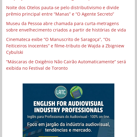
Noite dos Otelos pauta-se pelo distributivismo e divide
prêmio principal entre “Manas” e “O Agente Secreto”
Museu da Pessoa abre chamada para curta-metragens
sobre envelhecimento criados a partir de histórias de vida
Cinemateca exibe “O Manuscrito de Saragoça”, “Os
Feiticeiros Inocentes” e filme-tributo de Wajda a Zbigniew
Cybulski
“Máscaras de Oxigênio Não Cairão Automaticamente” será
exibida no Festival de Toronto