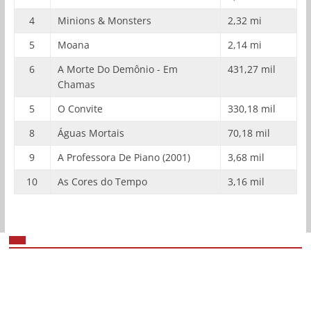
4
Minions & Monsters
2,32 mi
5
Moana
2,14 mi
6
A Morte Do Demônio - Em
431,27 mil
Chamas
5
O Convite
330,18 mil
8
Águas Mortais
70,18 mil
9
A Professora De Piano (2001)
3,68 mil
10
As Cores do Tempo
3,16 mil