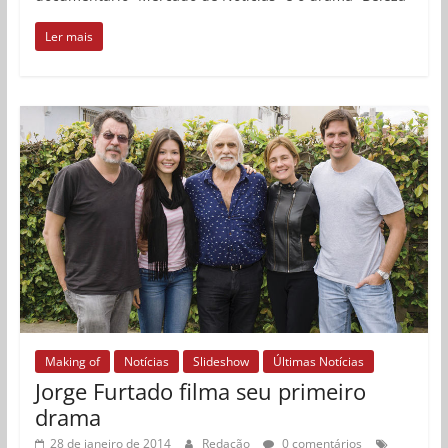
Ler mais
Making of
Notícias
Slideshow
Últimas Notícias
Jorge Furtado filma seu primeiro
drama
28 de janeiro de 2014
Redação
0 comentários