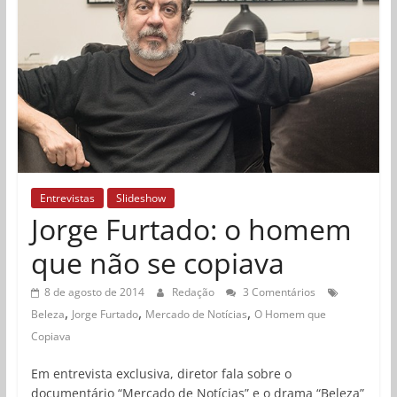
Entrevistas
Slideshow
Jorge Furtado: o homem
que não se copiava
8 de agosto de 2014
Redação
3 Comentários
,
,
,
Beleza
Jorge Furtado
Mercado de Notícias
O Homem que
Copiava
Em entrevista exclusiva, diretor fala sobre o
documentário “Mercado de Notícias” e o drama “Beleza”