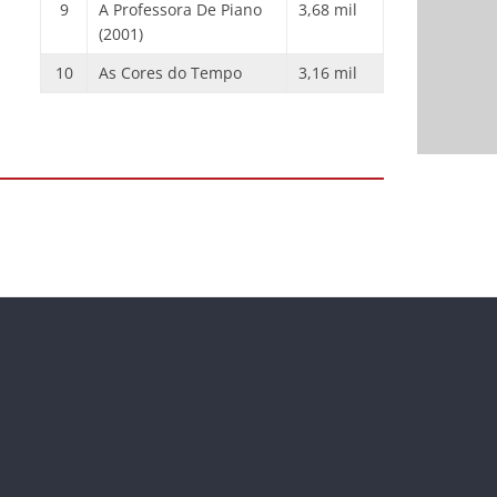
9
A Professora De Piano
3,68 mil
(2001)
10
As Cores do Tempo
3,16 mil