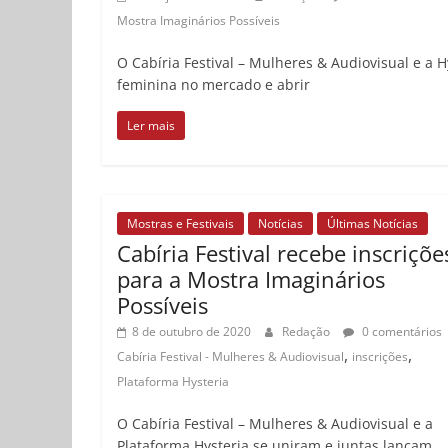
Mostra Imaginários Possíveis
O Cabíria Festival – Mulheres & Audiovisual e a H
feminina no mercado e abrir
Ler mais
Mostras e Festivais
Notícias
Últimas Notícias
Cabíria Festival recebe inscriçõe
para a Mostra Imaginários
Possíveis
8 de outubro de 2020
Redação
0 comentários
,
,
Cabíria Festival - Mulheres & Audiovisual
inscrições
Plataforma Hysteria
O Cabíria Festival – Mulheres & Audiovisual e a
Plataforma Hysteria se uniram e juntas lançam