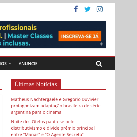
 Cybulski
ema
 vida
MOS
ANUNCIE
Últimas Notícias
Matheus Nachtergaele e Gregório Duvivier
protagonizam adaptação brasileira de série
argentina para o cinema
Noite dos Otelos pauta-se pelo
distributivismo e divide prêmio principal
entre “Manas” e “O Agente Secreto”