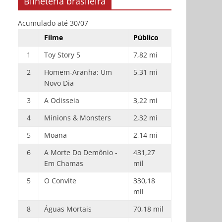
Bilheteria brasileira
Acumulado até 30/07
Filme
Público
1
Toy Story 5
7,82 mi
2
Homem-Aranha: Um
5,31 mi
Novo Dia
3
A Odisseia
3,22 mi
4
Minions & Monsters
2,32 mi
5
Moana
2,14 mi
6
A Morte Do Demônio -
431,27
Em Chamas
mil
5
O Convite
330,18
mil
8
Águas Mortais
70,18 mil