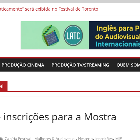
a”, “Os Feiticeiros Inocentes” e filme-tributo de Wajda a Zbigniew
icamente” será exibida no Festival de Toronto
 protagonizam adaptação brasileira de série argentina para o cin
vismo e divide prêmio principal entre “Manas” e “O Agente Secreto”
-metragens sobre envelhecimento criados a partir de histórias de
PRODUÇÃO CINEMA
PRODUÇÃO TV/STREAMING
QUEM SO
al
e inscrições para a Mostra
,
,
,
Cabíria Festival - Mulheres & Audiovisual
Hysteria
inscrições
MIP -