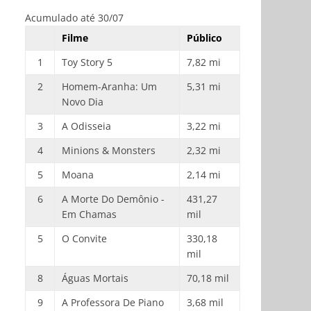
Acumulado até 30/07
Filme
Público
1
Toy Story 5
7,82 mi
2
Homem-Aranha: Um
5,31 mi
Novo Dia
3
A Odisseia
3,22 mi
4
Minions & Monsters
2,32 mi
5
Moana
2,14 mi
6
A Morte Do Demônio -
431,27
Em Chamas
mil
5
O Convite
330,18
mil
8
Águas Mortais
70,18 mil
9
A Professora De Piano
3,68 mil