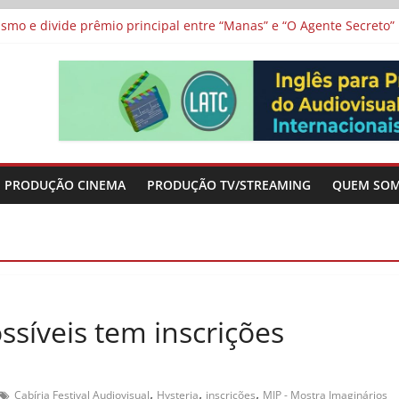
 protagonizam adaptação brasileira de série argentina para o cin
vismo e divide prêmio principal entre “Manas” e “O Agente Secreto”
 de Poker da Última Meia Década no Cinema e na TV
al Curta Cinema
lunos de escolas públicas
PRODUÇÃO CINEMA
PRODUÇÃO TV/STREAMING
QUEM SO
ssíveis tem inscrições
,
,
,
Cabíria Festival Audiovisual
Hysteria
inscrições
MIP - Mostra Imaginários