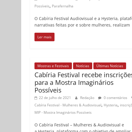
,
Possíveis
Parafernalha
O Cabíria Festival Audiovisual e a Hysteria, plat
narrativas feitas por e sobre mulheres, realizam
Ler mais
Mostras e Festivais
Notícias
Últimas Notícias
Cabíria Festival recebe inscriçõe
para a Mostra Imaginários
Possíveis
22 de julho de 2021
Redação
0 comentários
,
,
Cabíria Festival - Mulheres & Audiovisual
Hysteria
inscriç
MIP - Mostra Imaginários Possíveis
O Cabíria Festival – Mulheres & Audiovisual e
a Hysteria, plataforma com o objetivo de ampliar