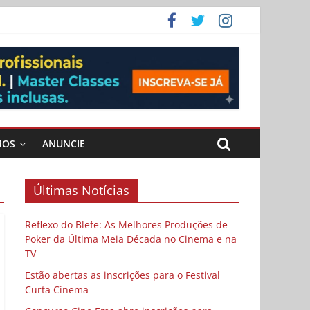
ema
MOS
ANUNCIE
Últimas Notícias
Reflexo do Blefe: As Melhores Produções de
Poker da Última Meia Década no Cinema e na
TV
Estão abertas as inscrições para o Festival
Curta Cinema